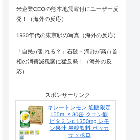
米企業CEOの熊本地震寄付にユーザー反
発！（海外の反応）
1930年代の東京駅の写真（海外の反応）
「自民が割れる？」石破・河野が高市首
相の消費減税案に猛反発！（海外の反
応）
スポンサーリンク
キレートレモン 通販限定
155ml × 30缶 クエン酸
ビタミンc 1350mg レモ
ン果汁 炭酸飲料 ポッカ
サッポロ