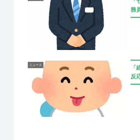
「
務
ニュース
「
反