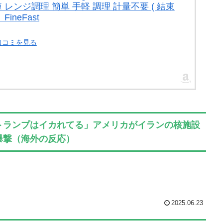
 レンジ調理 簡単 手軽 調理 計量不要 ( 結束
ineFast
口コミを見る
トランプはイカれてる」アメリカがイランの核施設
爆撃（海外の反応）
2025.06.23