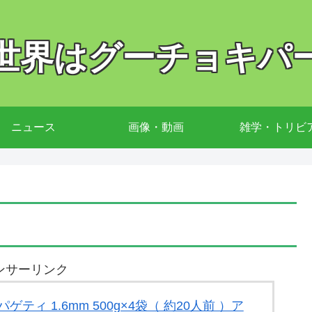
世界はグーチョキパ
ニュース
画像・動画
雑学・トリビ
ンサーリンク
ゲティ 1.6mm 500g×4袋（ 約20人前 ）ア