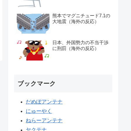
熊本でマグニチュード7.1の
大地震（海外の反応）
日本、外国勢力の不当干渉
に刑罰（海外の反応）
ブックマーク
だめぽアンテナ
にゅーやく
ねらーアンテナ
ヤクテナ