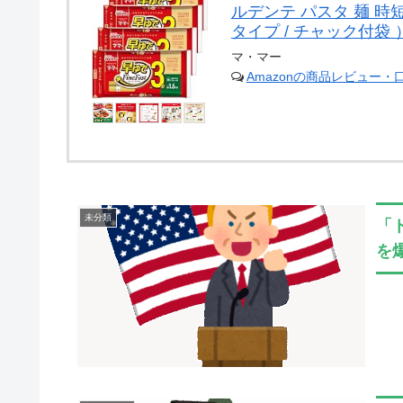
ルデンテ パスタ 麺 時短
タイプ / チャック付袋 ）F
マ・マー
Amazonの商品レビュー・
未分類
「
を