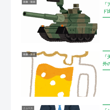
画像・動画
「
ド
画像・動画
「
外
ニュース