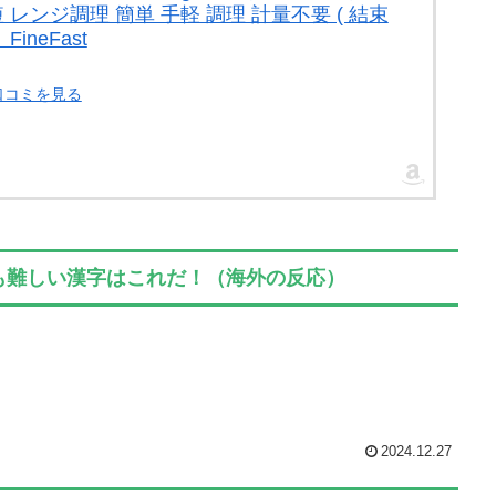
 レンジ調理 簡単 手軽 調理 計量不要 ( 結束
ineFast
口コミを見る
も難しい漢字はこれだ！（海外の反応）
2024.12.27