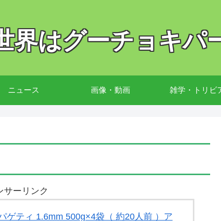
世界はグーチョキパ
ニュース
画像・動画
雑学・トリビ
ンサーリンク
ゲティ 1.6mm 500g×4袋（ 約20人前 ）ア