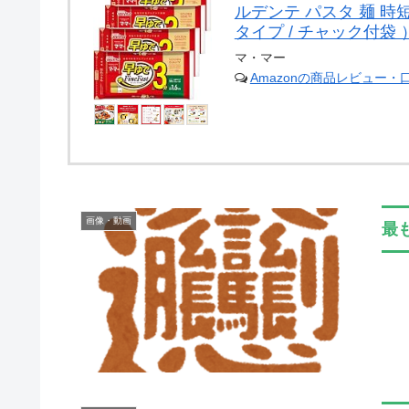
ルデンテ パスタ 麺 時短
タイプ / チャック付袋 ）F
マ・マー
Amazonの商品レビュー・
画像・動画
最