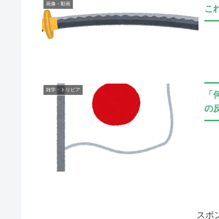
画像・動画
こ
雑学・トリビア
「
の
スポ