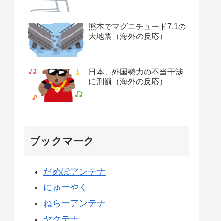
熊本でマグニチュード7.1の
大地震（海外の反応）
日本、外国勢力の不当干渉
に刑罰（海外の反応）
ブックマーク
だめぽアンテナ
にゅーやく
ねらーアンテナ
ヤクテナ