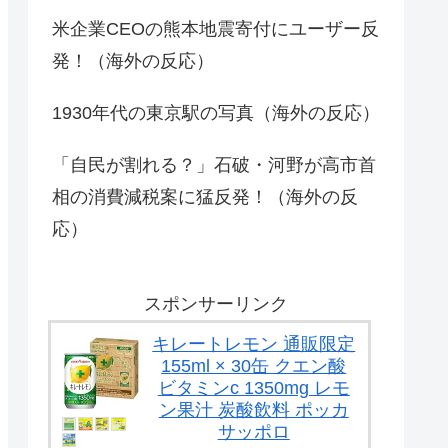
米企業CEOの熊本地震寄付にユーザー反
発！（海外の反応）
1930年代の東京駅の写真（海外の反応）
「自民が割れる？」石破・河野が高市首
相の消費減税案に猛反発！（海外の反
応）
スポンサーリンク
キレートレモン 通販限定
155ml × 30缶 クエン酸
ビタミンc 1350mg レモ
ン果汁 炭酸飲料 ポッカ
サッポロ