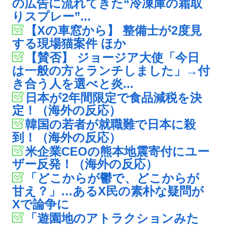
の広告に流れてきた“冷凍庫の霜取
りスプレー”...
【Xの車窓から】 整備士が2度見
する現場猫案件 ほか
【賛否】 ジョージア大使「今日
は一般の方とランチしました」→付
き合う人を選べと炎...
日本が2年間限定で食品減税を決
定！（海外の反応）
韓国の若者が就職難で日本に殺
到！（海外の反応）
米企業CEOの熊本地震寄付にユー
ザー反発！（海外の反応）
「どこからが鬱で、どこからが
甘え？」…あるX民の素朴な疑問が
Xで論争に
「遊園地のアトラクションみた