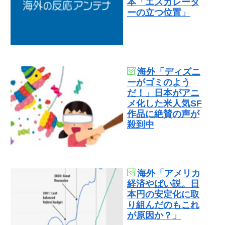
本「エスカレータ
ーの立つ位置」
海外「ディズニ
ーがゴミのよう
だ！」日本がアニ
メ化した米人気SF
作品に絶賛の声が
殺到中
海外「アメリカ
経済やばい説。日
本円の安定化に取
り組んだのもこれ
が原因か？」