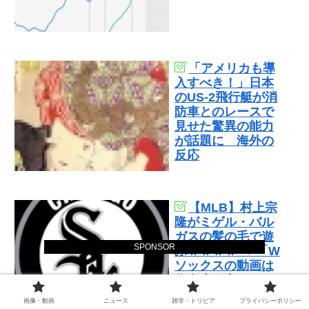
「アメリカも導
入すべき！」日本
のUS-2飛行艇が消
防車とのレースで
見せた驚異の能力
が話題に 海外の
反応
【MLB】村上宗
隆がミゲル・バル
ガスの髪の毛で遊
SPONSOR
ぶｗｗｗｗ → 「W
ソックスの動画は
依存度が高いな」
「たった一人でこ
画像・動画
ニュース
雑学・トリビア
プライバシーポリシー
んなにチームが変