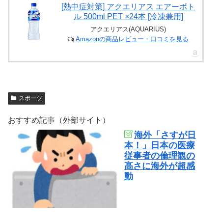
[熱中症対策] アクエリアス エアーボト
ル 500ml PET ×24本 [冷凍兼用]
アクエリアス(AQUARIUS)
Amazonの商品レビュー・口コミを見る
スポーツ
おすすめ記事（外部サイト）
海外「さすが日
本！」日本の医療
従事者の倫理観の
高さに海外が超感
動