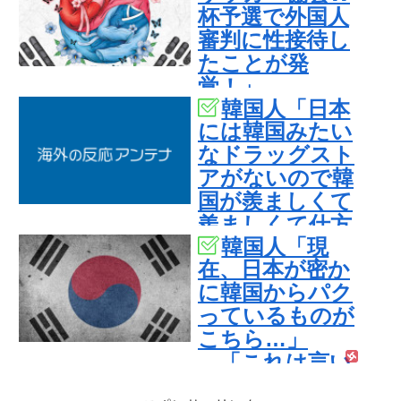
杯予選で外国人
審判に性接待し
たことが発
覚！」
韓国人「日本
には韓国みたい
なドラッグスト
アがないので韓
国が羨ましくて
羨ましくて仕方
韓国人「現
がないんだそう
在、日本が密か
です」
に韓国からパク
っているものが
こちら…」
→「これは言い
訳できないｗ