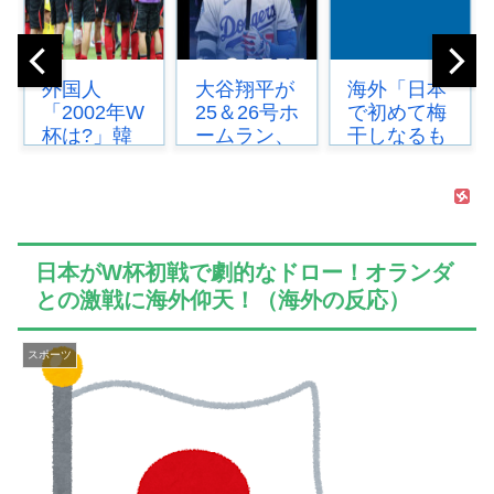
大谷翔平が
海外「日本
韓国人「韓
25＆26号ホ
で初めて梅
国サッカー
ームラン、
干しなるも
協会W杯予
3安打の猛
のを食べ
選で外国人
打賞もチー
た」日本旅
審判に性接
ムはまさか
行で食べた
待したこと
の6連敗、
変わった食
が発
ドジャ...
べ物に対す
覚！」...
日本がW杯初戦で劇的なドロー！オランダ
る...
との激戦に海外仰天！（海外の反応）
スポーツ