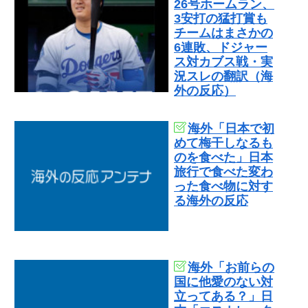
26号ホームラン、
3安打の猛打賞も
チームはまさかの
6連敗、ドジャー
ス対カブス戦・実
況スレの翻訳（海
外の反応）
海外「日本で初
めて梅干しなるも
のを食べた」日本
旅行で食べた変わ
った食べ物に対す
る海外の反応
海外「お前らの
国に他愛のない対
立ってある？」日