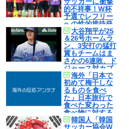
サッカーに衝撃
国の反応
的不祥事！W杯
予選でレフリー
への性的接待発
大谷翔平が25
覚！海外騒然！
＆26号ホームラ
【海外の反応】
ン、3安打の猛打
賞もチームはま
さかの6連敗、ド
ジャース対カブ
海外「日本で
ス戦・実況スレ
初めて梅干しな
の翻訳（海外の
るものを食べ
反応）
た」日本旅行で
食べた変わった
食べ物に対する
韓国人「韓国
海外の反応
サッカー協会W