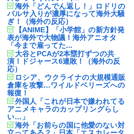
海外「どんでん返し！」ロドリの
バルサ入りが濃厚になって海外大騒
ぎ！（海外の反応）
【ANIME】「小学館」の新方針発
表が海外で大物議！海外アニオタ
「今まで雇ってた...
大谷とPCAが2本塁打ずつの共
演！ドジャース6連敗！（海外の反
応）
ロシア、ウクライナの大規模通販
倉庫を攻撃…ワイルドベリーズへの
報復！
外国人「これが日本で嫌われてる
アニメキャラのカップリングらし
い…」
海外「お前らの国に他愛のない対
立ってある？」日本「エスカレータ