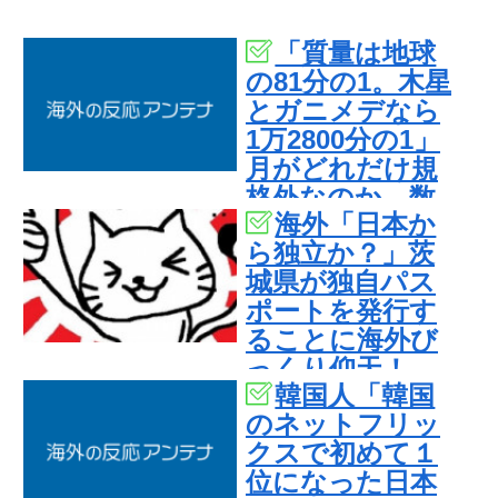
「質量は地球
の81分の1。木星
とガニメデなら
1万2800分の1」
月がどれだけ規
格外なのか、数
海外「日本か
字で並べてみる
ら独立か？」茨
と…
城県が独自パス
ポートを発行す
ることに海外び
っくり仰天！
韓国人「韓国
（海外の反応）
のネットフリッ
クスで初めて１
位になった日本