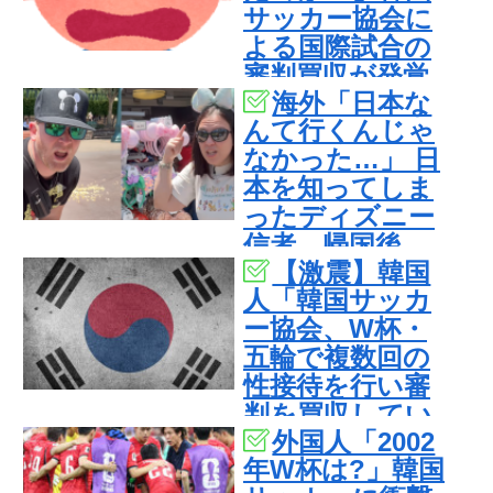
サッカー協会に
よる国際試合の
審判買収が発覚
海外「日本な
し大騒ぎ！【海
んて行くんじゃ
外の反応】
なかった…」 日
本を知ってしま
ったディズニー
信者、帰国後
【激震】韓国
『本家』に失望
人「韓国サッカ
する事態に
ー協会、W杯・
五輪で複数回の
性接待を行い審
判を買収してい
外国人「2002
たことが発覚…
年W杯は?」韓国
（ﾌﾞﾙﾌﾞﾙ」＝韓