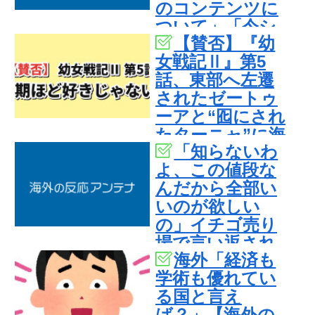
のコンテンツに
ついて」「今シ
【賛否】『幼
ーズンは女性が
女戦記Ⅱ』第5
可愛い」
話、東部へ左遷
されたゼートゥ
ーアと“囮にされ
たターニャ”に海
「知らないわ
外真っ二つ「正
よ、この値段な
直に言う、この2
んだから全部い
期は1期ほど好き
いのが欲しい
じゃない」ラス
の」イチゴ売り
トでヴァイス被
場で言い返され
弾
海外「経済も
た話
学術も優れてい
る国と言え
ば？」【海外の