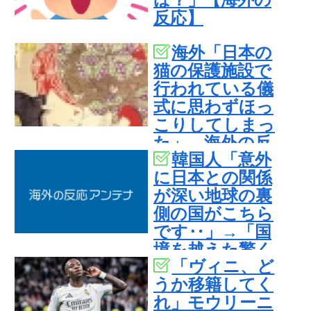
反応】
海外「日本の
猫の保護施設で
行われている儀
式に思わずほっ
こりしてしまっ
た」 海外の反
韓国人「意外
応
に日本との関係
が深い地球の裏
側の国がこちら
です‥」→「国
境を越えた驚く
「ヴィニ、ど
べき歴史のつな
うか移籍してく
がり‥」
れ」モウリーニ