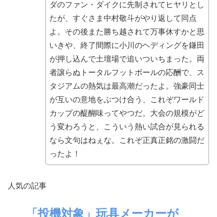
ダのファン・ダイクに先制されてヒヤリとし
たが、すぐさま中村敬斗がやり返して同点
よ。その後また勝ち越されて万事休すかと思
いきや、終了間際に小川のヘディングを鎌田
が押し込んで土壇場で追いついちまった。両
者譲らぬトータルフットボールの応酬で、ス
タジアムの熱気は最高潮だったよ。強豪同士
が互いの意地をぶつけ合う、これぞワールド
カップの醍醐味ってやつだ。大会の規模がど
う変わろうと、こういう熱い試合が見られる
なら文句はねぇな。これぞ正真正銘の激闘だ
ったよ！
人気の記事
「投機対象」玩具メーカーが