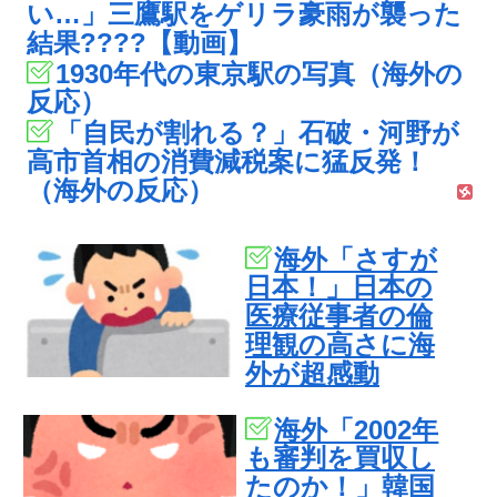
い…」三鷹駅をゲリラ豪雨が襲った
結果????【動画】
1930年代の東京駅の写真（海外の
反応）
「自民が割れる？」石破・河野が
高市首相の消費減税案に猛反発！
（海外の反応）
海外「さすが
日本！」日本の
医療従事者の倫
理観の高さに海
外が超感動
海外「2002年
も審判を買収し
たのか！」韓国