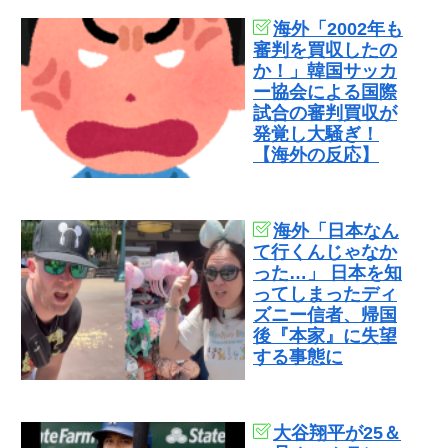
海外「2002年も
審判を買収したの
か！」韓国サッカ
ー協会による国際
試合の審判買収が
発覚し大騒ぎ！
【海外の反応】
海外「日本なん
て行くんじゃなか
った…」 日本を知
ってしまったディ
ズニー信者、帰国
後『本家』に失望
する事態に
大谷翔平が25＆