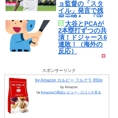
ョ監督の「スタ
イル」発言で残
留示唆も、「守
大谷とPCAが
備しない」とレ
2本塁打ずつの共
アル・マドリー
演！ドジャース6
ドで賛否【海外
連敗！（海外の
の反応】
反応）
スポンサーリンク
by Amazon カルビー フルグラ 950g
by Amazon
Amazonの商品レビュー・口コミを見る