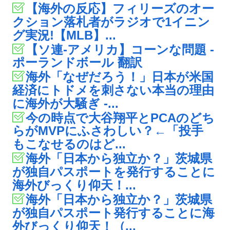
【海外の反応】フィリーズのオー
クション落札者がラジオで1イニン
グ実況!【MLB】...
【ソ連-アメリカ】コーンな問題 -
ポーランドボール 翻訳
海外「なぜだろう！」日本が米国
経済にトドメを刺さない本当の理由
に海外が大騒ぎ -...
今の時点で大谷翔平とPCAのどち
らがMVPにふさわしい？←「投手
もこなせるのはど...
海外「日本から独立か？」茨城県
が独自パスポートを発行することに
海外びっくり仰天！...
海外「日本から独立か？」茨城県
が独自パスポート発行することに海
外びっくり仰天！（...