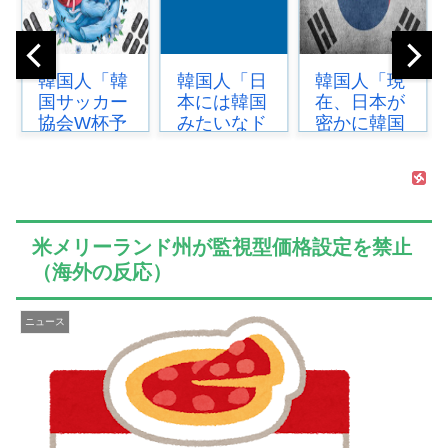
韓国人「日
韓国人「現
【海外の反
本には韓国
在、日本が
応】今永昇
みたいなド
密かに韓国
太、好調の
ラッグスト
からパクっ
秘訣はスマ
アがないの
ているもの
ホ画面だと
で韓国が羨
がこち
イマナガ節
ましくて羨
ら…」
を炸裂
ましくて
→「これは
「NPBでは
米メリーランド州が監視型価格設定を禁止
仕...
言い訳で...
面...
（海外の反応）
ニュース