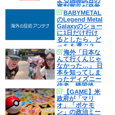
審判買収が発覚
BABYMETAL
し大騒ぎ！【海
のLegend Metal
外の反応】
Galaxyのショー
に1日だけ行け
るとしたら、ど
っちを選ぶ？
海外「日本な
【海外の反応】
んて行くんじゃ
なかった…」 日
本を知ってしま
ったディズニー
信者、帰国後
【GAME】米
『本家』に失望
政府が「マリ
する事態に
オ」「ポケモ
ン」の政治ミー