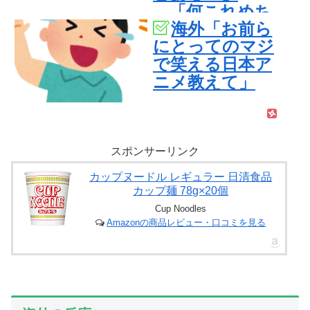
→「何これめち
海外「お前ら
ゃくちゃ可愛い
にとってのマジ
ｗｗ」【海外の
で笑える日本ア
反応】
ニメ教えて」
スポンサーリンク
カップヌードル レギュラー 日清食品
カップ麺 78g×20個
Cup Noodles
Amazonの商品レビュー・口コミを見る