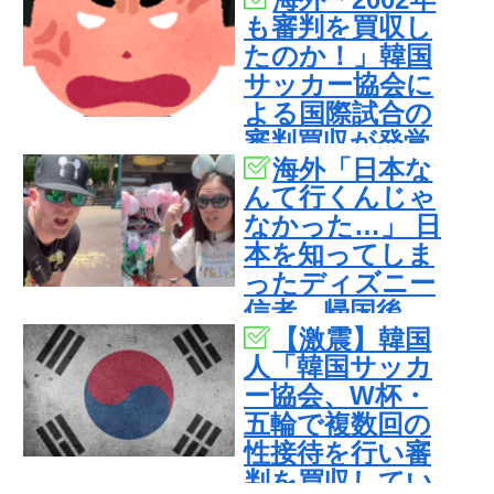
も審判を買収し
たのか！」韓国
サッカー協会に
よる国際試合の
審判買収が発覚
海外「日本な
し大騒ぎ！【海
んて行くんじゃ
外の反応】
なかった…」 日
本を知ってしま
ったディズニー
信者、帰国後
【激震】韓国
『本家』に失望
人「韓国サッカ
する事態に
ー協会、W杯・
五輪で複数回の
性接待を行い審
判を買収してい