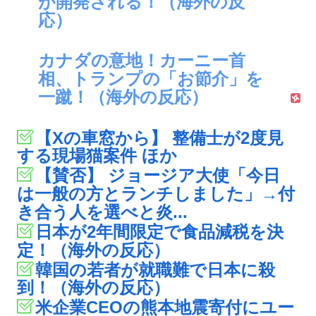
が開発される！（海外の反
応）
カナダの意地！カーニー首
相、トランプの「お節介」を
一蹴！（海外の反応）
【Xの車窓から】 整備士が2度見
する現場猫案件 ほか
【賛否】 ジョージア大使「今日
は一般の方とランチしました」→付
き合う人を選べと炎...
日本が2年間限定で食品減税を決
定！（海外の反応）
韓国の若者が就職難で日本に殺
到！（海外の反応）
米企業CEOの熊本地震寄付にユー