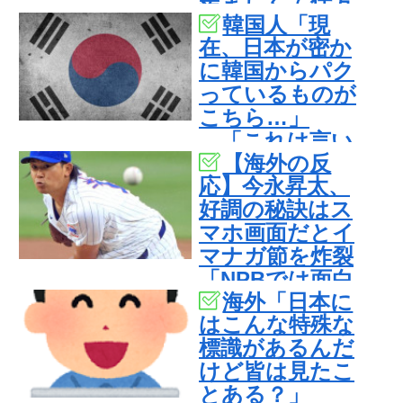
羨ましくて仕方
韓国人「現
がないんだそう
在、日本が密か
です」
に韓国からパク
っているものが
こちら…」
→「これは言い
【海外の反
訳できないｗ
応】今永昇太、
ｗ」＝韓国の反
好調の秘訣はス
応
マホ画面だとイ
マナガ節を炸裂
「NPBでは面白
海外「日本に
さが必須条件な
はこんな特殊な
の？」
標識があるんだ
けど皆は見たこ
とある？」