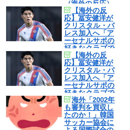
（海外の反応）
【海外の反
応】冨安健洋が
クリスタル・パ
レス加入へ「ア
ーセナルサポの
好きなクラブで
【海外の反
良かった」
応】冨安健洋が
クリスタル・パ
レス加入へ「ア
ーセナルサポの
好きなクラブで
海外「2002年
良かった」
も審判を買収し
たのか！」韓国
サッカー協会に
よる国際試合の