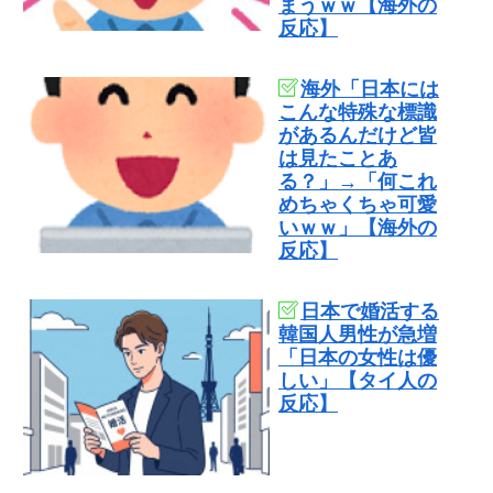
まうｗｗ【海外の
反応】
海外「日本には
こんな特殊な標識
があるんだけど皆
は見たことあ
る？」→「何これ
めちゃくちゃ可愛
いｗｗ」【海外の
反応】
日本で婚活する
韓国人男性が急増
「日本の女性は優
しい」【タイ人の
反応】