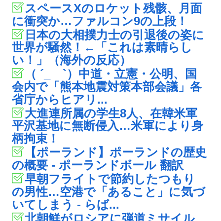
スペースXのロケット残骸、月面
に衝突か…ファルコン9の上段！
日本の大相撲力士の引退後の姿に
世界が騒然！←「これは素晴らし
い！」（海外の反応）
（ ´_ゝ`）中道・立憲・公明、国
会内で「熊本地震対策本部会議」各
省庁からヒアリ...
大進連所属の学生8人、在韓米軍
平沢基地に無断侵入…米軍により身
柄拘束！
【ポーランド】ポーランドの歴史
の概要 - ポーランドボール 翻訳
早朝フライトで節約したつもり
の男性…空港で「あること」に気づ
いてしまう - らば...
北朝鮮がロシアに弾道ミサイル