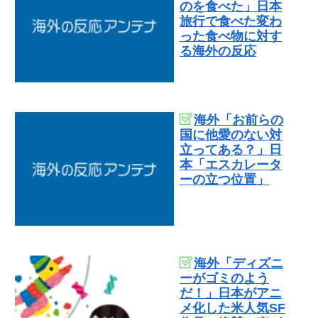
のを食べた」日本
旅行で食べた変わ
った食べ物に対す
る海外の反応
海外「お前らの
国に他愛のない対
立ってある？」日
本「エスカレータ
ーの立つ位置」
海外「ディズニ
ーがゴミのよう
だ！」日本がアニ
メ化した米人気SF