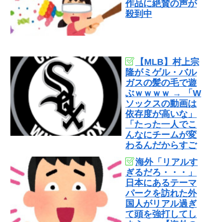
作品に絶賛の声が
殺到中
【MLB】村上宗
隆がミゲル・バル
ガスの髪の毛で遊
ぶｗｗｗｗ → 「W
ソックスの動画は
依存度が高いな」
「たった一人でこ
んなにチームが変
わるんだからすご
いわ」
海外「リアルす
ぎるだろ・・・」
日本にあるテーマ
パークを訪れた外
国人がリアル過ぎ
て頭を強打してし