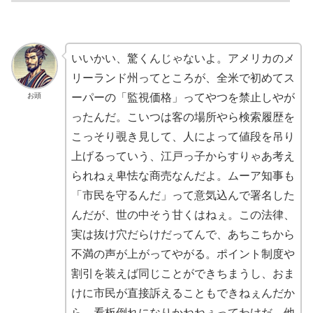
いいかい、驚くんじゃないよ。アメリカのメ
リーランド州ってところが、全米で初めてス
お頭
ーパーの「監視価格」ってやつを禁止しやが
ったんだ。こいつは客の場所やら検索履歴を
こっそり覗き見して、人によって値段を吊り
上げるっていう、江戸っ子からすりゃあ考え
られねぇ卑怯な商売なんだよ。ムーア知事も
「市民を守るんだ」って意気込んで署名した
んだが、世の中そう甘くはねぇ。この法律、
実は抜け穴だらけだってんで、あちこちから
不満の声が上がってやがる。ポイント制度や
割引を装えば同じことができちまうし、おま
けに市民が直接訴えることもできねぇんだか
ら、看板倒れになりかねねぇってわけだ。他