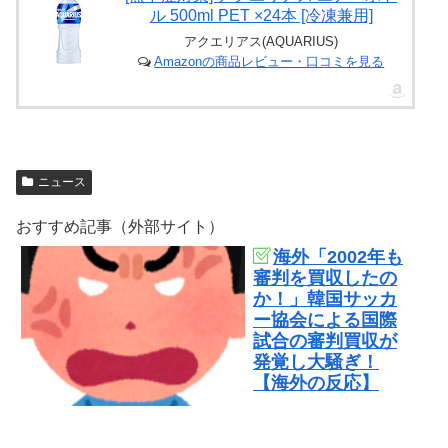
ル 500ml PET ×24本 [冷凍兼用]
アクエリアス(AQUARIUS)
Amazonの商品レビュー・口コミを見る
ニュース
おすすめ記事（外部サイト）
海外「2002年も
審判を買収したの
か！」韓国サッカ
ー協会による国際
試合の審判買収が
発覚し大騒ぎ！
【海外の反応】