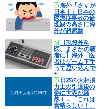
海外「さすが
日本！」日本の
医療従事者の倫
理観の高さに海
外が超感動
【現役外科
医、まさかの覇
者に】海外「医
者はゲーム下手
って思い込んで
た」
日本の大相撲
力士の引退後の
姿に世界が騒
然！←「これは
素晴らしい！」