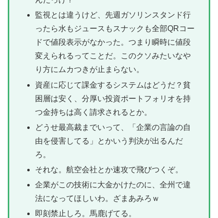
監視とは違うけど、先週ガソリンスタンド行
ったら水もジュースもスナックも全部QRコー
ドで値段表示がなかった。つまり瞬時に値段
変えられるってことだ。このクソみたいなや
り方にムカつきが止まらない。
資産に応じて課金するシステムはどうだ？貧
困層は安く、分厚い投資ポートフォリオを持
つ金持ちは高く請求されるとか。
どうせ最高裁までいって、「企業の言論の自
由を侵害してる」とかいう判決が出るんだ
ろ。
それな。航空会社とか速攻で飛びつくぞ。
企業がこの技術に大金かけたのに、全州で違
法になってほしいわ。ざまあみろｗ
即刻禁止しろ。馬鹿げてる。