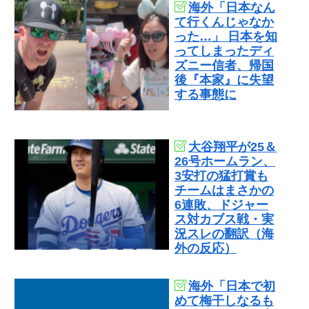
海外「日本なん
て行くんじゃなか
った…」 日本を知
ってしまったディ
ズニー信者、帰国
後『本家』に失望
する事態に
大谷翔平が25＆
26号ホームラン、
3安打の猛打賞も
チームはまさかの
6連敗、ドジャー
ス対カブス戦・実
況スレの翻訳（海
外の反応）
海外「日本で初
めて梅干しなるも