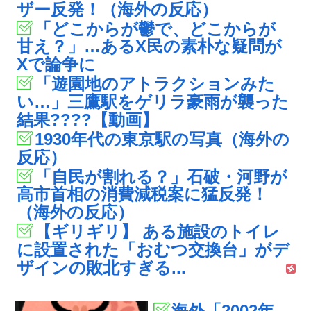
ザー反発！（海外の反応）
「どこからが鬱で、どこからが
甘え？」…あるX民の素朴な疑問が
Xで論争に
「遊園地のアトラクションみた
い…」三鷹駅をゲリラ豪雨が襲った
結果????【動画】
1930年代の東京駅の写真（海外の
反応）
「自民が割れる？」石破・河野が
高市首相の消費減税案に猛反発！
（海外の反応）
【ギリギリ】 ある施設のトイレ
に設置された「おむつ交換台」がデ
ザインの敗北すぎる...
海外「2002年