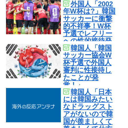
外国人「2002
たことが発覚…
年W杯は?」韓国
（ﾌﾞﾙﾌﾞﾙ」＝韓
サッカーに衝撃
国の反応
的不祥事！W杯
予選でレフリー
への性的接待発
韓国人「韓国
覚！海外騒然！
サッカー協会W
【海外の反応】
杯予選で外国人
審判に性接待し
たことが発
覚！」
韓国人「日本
には韓国みたい
なドラッグスト
アがないので韓
国が羨ましくて