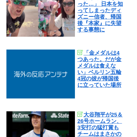
った…」 日本を知
ってしまったディ
ズニー信者、帰国
後『本家』に失望
する事態に
「金メダルは4
つあった。だが金
メダルは食えな
い」ベルリン五輪
4冠の彼が帰国後
に立っていた場所
大谷翔平が25＆
26号ホームラン、
3安打の猛打賞も
チームはまさかの