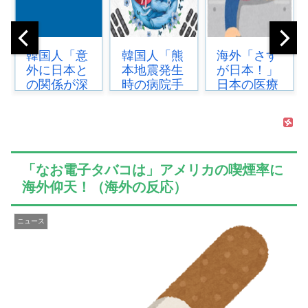
韓国人「熊
海外「さす
韓国人「韓
本地震発生
が日本！」
国サッカー
時の病院手
日本の医療
協会が行っ
術中に突然
従事者の倫
た国際試合
の大揺れが
理観の高さ
の性的接待
凄まじい状
に海外が超
の全容がこ
況だ」...
感動...
ちら…」
→「完全に
「なお電子タバコは」アメリカの喫煙率に
買...
海外仰天！（海外の反応）
ニュース