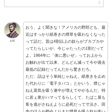
おう、よく聞きな！アメリカの野郎ども、最
近はすっかり紙巻きの煙草を吸わなくなった
お頭
って話だ。昔は4割以上の奴らがプカプカや
ってたらしいが、今じゃたったの1割だって
よ。1964年に「体に悪いぜ」ってお上から
お触れが出て以来、どんどん減って今や過去
最低の記録だってんだから驚きだろ。
ただ、話はそう単純じゃねえ。紙巻きを止め
た代わりに「電子タバコ」とかいう、煙じゃ
ねえ蒸気を吸う連中が増えてやがるんだ。特
に若ぇ衆がハマってるらしくて、たばこ屋も
客を逃がさねえように必死だって寸法さ。田
舎のほうが都会よりまだ煙草を吸う奴が多い