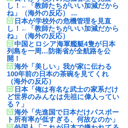
し！←「教師たちがいい加減だから
ね」（海外の反応） ...
日本が学校外の危機管理を見直
し！←「教師たちがいい加減だから
ね」（海外の反応）
中国とロシア海軍艦艇4隻が日本
列島を一周…防衛省が全航路を公
開！
海外「美しい」我が家に伝わる
100年前の日本の茶碗を見てくれ
（海外の反応）
日本「俺は有名な武士の家系だけ
ど世界のみんなは先祖に偉人ってい
る？」
海外「先進国で日本だけパスポー
ト所有率が低すぎる、何故なのか」
外国人「これが日本で嫌われてる