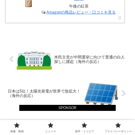
午後の紅茶
Amazonの商品レビュー・口コミを見る
米民主党が中間選挙に向けて普通の白人
探しに躍起（海外の反応）
日本は5位！太陽光発電が世界で急拡大！
（海外の反応）
SPONSOR
ホーム
ニュース
画像・動画
ニュース
雑学・トリビア
プライバシーポリシー