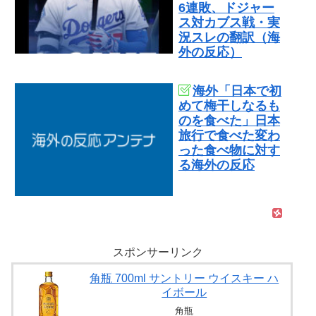
6連敗、ドジャー
ス対カブス戦・実
況スレの翻訳（海
外の反応）
海外「日本で初
めて梅干しなるも
のを食べた」日本
旅行で食べた変わ
った食べ物に対す
る海外の反応
スポンサーリンク
角瓶 700ml サントリー ウイスキー ハ
イボール
角瓶