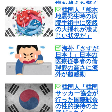
境を越えた驚く
韓国人「熊本
べき歴史のつな
地震発生時の病
がり‥」
院手術中に突然
の大揺れが凄ま
じい状況だ」
海外「さすが
日本！」日本の
医療従事者の倫
理観の高さに海
外が超感動
韓国人「韓国
サッカー協会が
行った国際試合
の性的接待の全