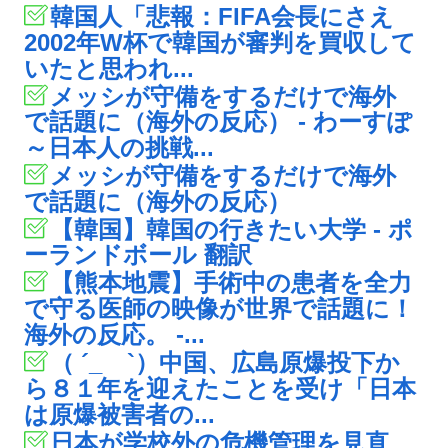
韓国人「悲報：FIFA会長にさえ
2002年W杯で韓国が審判を買収して
いたと思われ...
メッシが守備をするだけで海外
で話題に（海外の反応） - わーすぽ
～日本人の挑戦...
メッシが守備をするだけで海外
で話題に（海外の反応）
【韓国】韓国の行きたい大学 - ポ
ーランドボール 翻訳
【熊本地震】手術中の患者を全力
で守る医師の映像が世界で話題に！
海外の反応。 -...
（ ´_ゝ`）中国、広島原爆投下か
ら８１年を迎えたことを受け「日本
は原爆被害者の...
日本が学校外の危機管理を見直