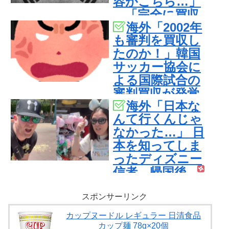
容がこちら…」
→「完全に買収
海外「2002年
してる…（ﾌﾞﾙﾌﾞ
も審判を買収し
ﾙ」＝韓国の反応
たのか！」韓国
サッカー協会に
よる国際試合の
審判買収が発覚
海外「日本な
し大騒ぎ！【海
んて行くんじゃ
外の反応】
なかった…」 日
本を知ってしま
ったディズニー
信者、帰国後
『本家』に失望
する事態に
スポンサーリンク
カップヌードル レギュラー 日清食品
カップ麺 78g×20個