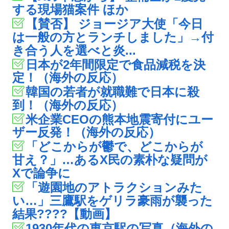
する現場猫案件 ほか
【賛否】 ジョージア大使「今日
は一般の方とランチしました」→付
き合う人を選べと炎...
日本が2年間限定で食品減税を決
定！（海外の反応）
韓国の若者が就職難で日本に殺
到！（海外の反応）
米企業CEOの熊本地震寄付にユー
ザー反発！（海外の反応）
「どこからが鬱で、どこからが
甘え？」…あるX民の素朴な疑問が
Xで論争に
「遊園地のアトラクションみた
い…」三鷹駅をゲリラ豪雨が襲った
結果????【動画】
1930年代の東京駅の写真（海外の