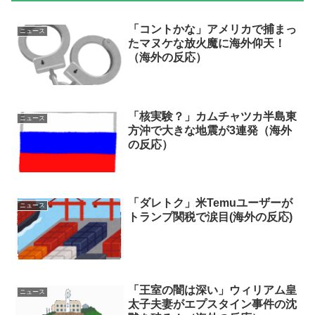
「コントかな」アメリカで捕まっ
ニュース
たマヌケな放火魔に海外仰天！
（海外の反応）
「核実験？」カムチャツカ半島東
ニュース
方沖で大きな地震が3連発（海外
の反応）
「ダレトク」米Temuユーザーが
ニュース
トランプ関税で涙目(海外の反応)
「王室の闇は深い」ウィリアム皇
ニュース
太子夫妻がエプスタイン事件の沈