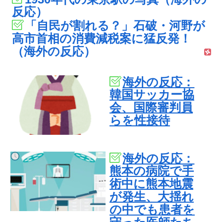
反応）
「自民が割れる？」石破・河野が
高市首相の消費減税案に猛反発！
（海外の反応）
海外の反応：
韓国サッカー協
会、国際審判員
らを性接待
海外の反応：
熊本の病院で手
術中に熊本地震
が発生、大揺れ
の中でも患者を