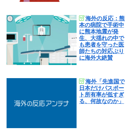
海外の反応：熊
本の病院で手術中
に熊本地震が発
生、大揺れの中で
も患者を守った医
師たちの対応ぶり
に海外大絶賛
海外「先進国で
日本だけパスポー
ト所有率が低すぎ
る、何故なのか」