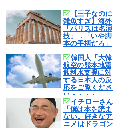
【王子なのに
雑魚すぎ】海外
「パリスは名演
技」→「いや脚
本の手柄だろ」
韓国人「大韓
航空の熊本地震
飲料水支援に対
する日本人の反
応をご覧くださ
い・・・」
イチローさん
→「」
「僕は本を読ま
ない。好きなア
ニメはドラゴン