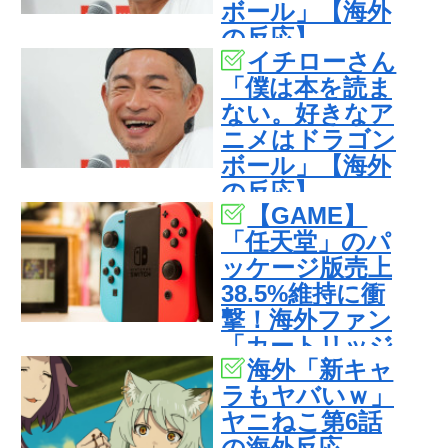
ボール」【海外
の反応】
イチローさん
「僕は本を読ま
ない。好きなア
ニメはドラゴン
ボール」【海外
の反応】
【GAME】
「任天堂」のパ
ッケージ版売上
38.5%維持に衝
撃！海外ファン
「カートリッジ
海外「新キャ
こそ至高」
ラもヤバいｗ」
ヤニねこ第6話
の海外反応