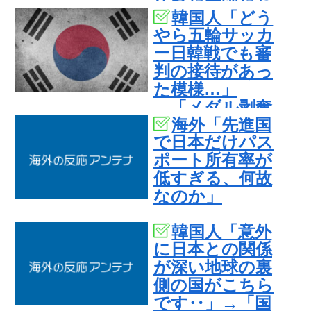
守った医師たち
韓国人「どう
の対応ぶりに海
やら五輪サッカ
外大絶賛
ー日韓戦でも審
判の接待があっ
た模様…」
→「メダル剥奪
海外「先進国
なのでは…？
で日本だけパス
（ﾌﾞﾙﾌﾞﾙ」＝韓
ポート所有率が
国の反応
低すぎる、何故
なのか」
韓国人「意外
に日本との関係
が深い地球の裏
側の国がこちら
です‥」→「国