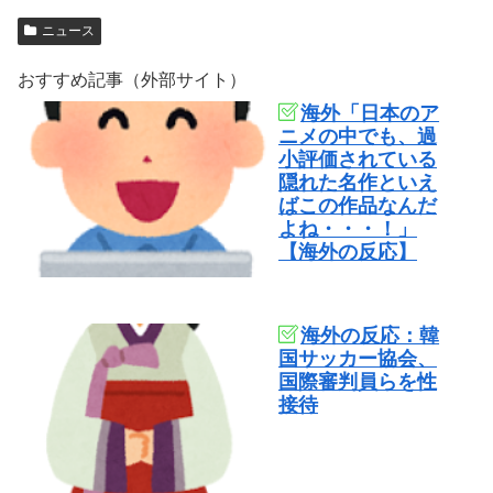
ニュース
おすすめ記事（外部サイト）
海外「日本のア
ニメの中でも、過
小評価されている
隠れた名作といえ
ばこの作品なんだ
よね・・・！」
【海外の反応】
海外の反応：韓
国サッカー協会、
国際審判員らを性
接待