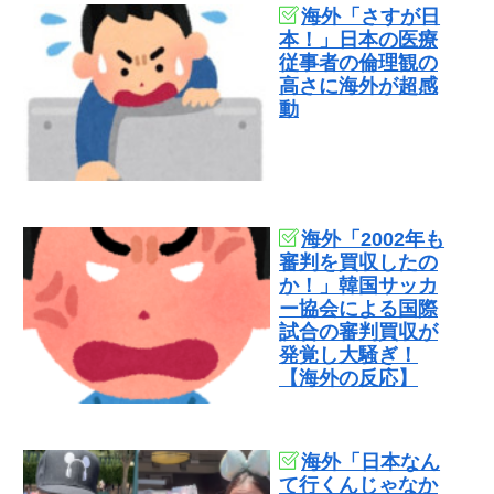
海外「さすが日
本！」日本の医療
従事者の倫理観の
高さに海外が超感
動
海外「2002年も
審判を買収したの
か！」韓国サッカ
ー協会による国際
試合の審判買収が
発覚し大騒ぎ！
【海外の反応】
海外「日本なん
て行くんじゃなか