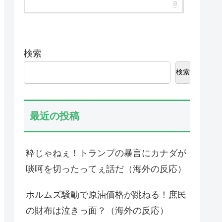
検索
検索
最近の投稿
粋じゃねぇ！トランプの暴言にカナダが
啖呵を切ったってぇ話だ（海外の反応）
ホルムズ騒動で原油価格が跳ねる！庶民
海外「日本のアニメの
海外の反応：韓国
中でも、過小評価され
カー協会、国際審
の財布は泣きっ面？（海外の反応）