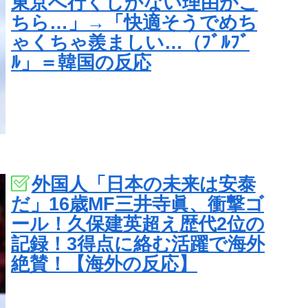
東京へ行くしかない理由がこ
ちら…」→「快適そうでめち
ゃくちゃ羨ましい…（ﾌﾞﾙﾌﾞ
ﾙ」＝韓国の反応
外国人「日本の未来は安泰
だ」16歳MF三井寺眞、衝撃ゴ
ール！久保建英超え歴代2位の
記録！3得点に絡む活躍で海外
絶賛！【海外の反応】