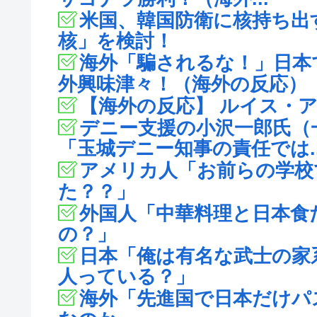
米国、韓国防衛に核持ち出
核」を検討！
海外「騙されるな！」日本
外興味津々！（海外の反応）
【海外の反応】 ルイス・
デニー支援の小沢一郎氏（
「玉城デニー知事の責任では..
アメリカ人「お前らの学校
た？？」
外国人「中華料理と日本食
の？」
日本「俺は有名な武士の家
人っている？」
海外「先進国で日本だけパ