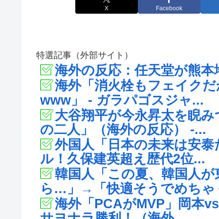
X
Facebook
特選記事（外部サイト）
海外の反応：任天堂が熊本地
海外「消火栓もフェイクだ
www」 - ガラパゴスジャ...
大谷翔平が今永昇太を睨み
の二人」（海外の反応） -...
外国人「日本の未来は安泰だ
ル！久保建英超え歴代2位...
韓国人「この夏、韓国人が
ら…」→「快適そうでめちゃく.
海外「PCAがMVP」岡本
サヨナラ勝利！（海外...