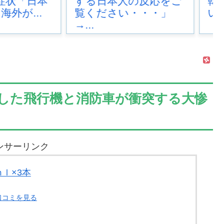
本人の反応をご
韓国が審判を買収して
さい・・・」
いたと思われ...
した飛行機と消防車が衝突する大惨
ンサーリンク
ｍｌ×3本
口コミを見る