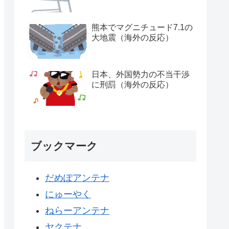
熊本でマグニチュード7.1の
大地震（海外の反応）
日本、外国勢力の不当干渉
に刑罰（海外の反応）
ブックマーク
だめぽアンテナ
にゅーやく
ねらーアンテナ
ヤクテナ