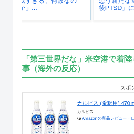
なの
患う新たな症状「日本
する日
後PTSD」に海外が...
覧くだ
→...
「第三世界だな」米空港で着陸
事（海外の反応）
スポ
カルピス (希釈用) 470
カルピス
Amazonの商品レビュー・