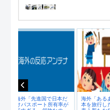
本だ
海外「あるある！」日
韓国人「
有率が
本を旅行した外国人が
本地震飲