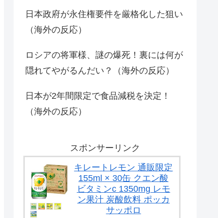
ている隠れた名作とい
らを性接待...
えばこの作品なんだ
日本政府が永住権要件を厳格化した狙い
よ...
（海外の反応）
ロシアの将軍様、謎の爆死！裏には何が
隠れてやがるんだい？（海外の反応）
日本が2年間限定で食品減税を決定！
（海外の反応）
スポンサーリンク
キレートレモン 通販限定
155ml × 30缶 クエン酸
ビタミンc 1350mg レモ
ン果汁 炭酸飲料 ポッカ
サッポロ