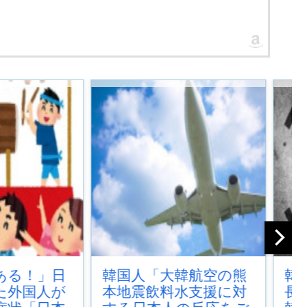
大韓航空の熊
韓国人「悲報：FIFA会
料水支援に対
長にさえ2002年W杯で