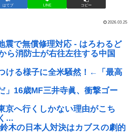
はてブ
LINE
コピー
2026.03.25
震で無償修理対応 - はろわるど
から消防士が右往左往する中国
つける様子に全米騒然！←「最高
」16歳MF三井寺眞、衝撃ゴー
東京へ行くしかない理由がこち
..
vs鈴木の日本人対決はカブスの劇的