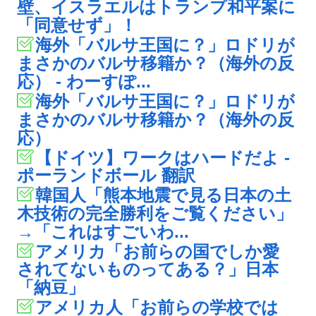
壁、イスラエルはトランプ和平案に
「同意せず」！
海外「バルサ王国に？」ロドリが
まさかのバルサ移籍か？（海外の反
応） - わーすぽ...
海外「バルサ王国に？」ロドリが
まさかのバルサ移籍か？（海外の反
応）
【ドイツ】ワークはハードだよ -
ポーランドボール 翻訳
韓国人「熊本地震で見る日本の土
木技術の完全勝利をご覧ください」
→「これはすごいわ...
アメリカ「お前らの国でしか愛
されてないものってある？」日本
「納豆」
アメリカ人「お前らの学校では