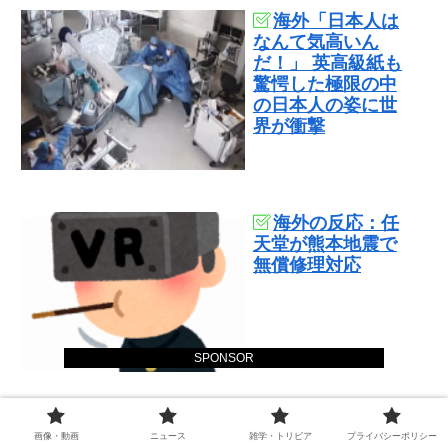
海外「日本人は
なんて気高いん
だ！」 英高級紙も
驚愕した極限の中
の日本人の姿に世
界が衝撃
海外の反応：任
天堂が熊本地震で
無償修理対応
SPONSOR
『大谷翔平』効
画像・動画
ニュース
雑学・トリビア
プライバシーポリシー
果でドジャースの