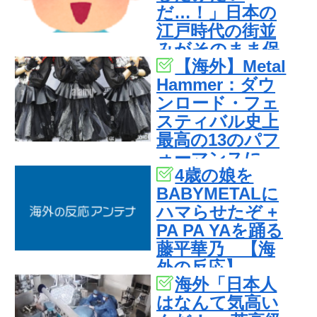
だ…！」日本の
感じがしな
江戸時代の街並
い・・・」「あ
みがそのまま保
れがまさに経験
【海外】Metal
存されている貴
値である」
Hammer：ダウ
重な場所と
ンロード・フェ
は・・・？【海
スティバル史上
外の反応】
最高の13のパフ
ォーマンスに
4歳の娘を
BABYMETAL
BABYMETALに
ハマらせたぞ +
PA PA YAを踊る
藤平華乃 【海
外の反応】
海外「日本人
はなんて気高い