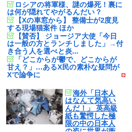
ロシアの将軍様、謎の爆死！裏に
は何が隠れてやがるんだい？
【Xの車窓から】 整備士が2度見
する現場猫案件 ほか
【賛否】 ジョージア大使「今日
は一般の方とランチしました」→付
き合う人を選べと炎...
「どこからが鬱で、どこからが
甘え？」…あるX民の素朴な疑問が
Xで論争に
海外「日本人
はなんて気高い
んだ！」 英高級
紙も驚愕した極
限の中の日本人
の姿に世界が衝