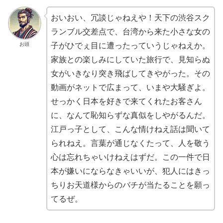
おいおい、冗談じゃねえや！天下の渋谷スク
ランブル交差点で、台湾から来た小さな女の
お頭
子がひでぇ目に遭ったっていうじゃねえか。
家族との楽しみにしていた旅行で、見知らぬ
女がいきなり突き飛ばしてきやがった。その
動画がネットで広まって、いまや大騒ぎよ。
せっかく日本を好きで来てくれたお客さん
に、なんて恥知らずな真似をしやがるんだ。
江戸っ子として、こんな情けねえ話は聞いて
られねえ。言葉が通じなくたって、人を敬う
心は忘れちゃいけねえはずだ。この一件で日
本が嫌いにならなきゃいいが、犯人にはきっ
ちりお天道様からのバチが当たることを願っ
てるぜ。