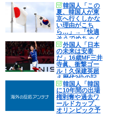
韓国人「この
撃
夏、韓国人が東
京へ行くしかな
い理由がこち
ら…」→「快適
そうでめちゃく
外国人「日本
ちゃ羨ましい…
の未来は安泰
（ﾌﾞﾙﾌﾞﾙ」＝韓
だ」16歳MF三井
国の反応
寺眞、衝撃ゴー
ル！久保建英超
え歴代2位の記
韓国人「韓国
録！3得点に絡む
に10年間の出場
活躍で海外絶
権剥奪や過去ワ
賛！【海外の反
ールドカップ、
応】
オリンピック予