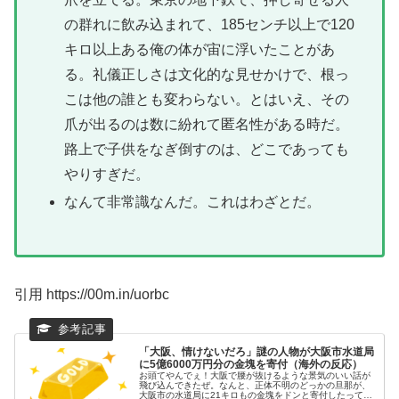
の群れに飲み込まれて、185センチ以上で120
キロ以上ある俺の体が宙に浮いたことがあ
る。礼儀正しさは文化的な見せかけで、根っ
こは他の誰とも変わらない。とはいえ、その
爪が出るのは数に紛れて匿名性がある時だ。
路上で子供をなぎ倒すのは、どこであっても
やりすぎだ。
なんて非常識なんだ。これはわざとだ。
引用 https://00m.in/uorbc
「大阪、情けないだろ」謎の人物が大阪市水道局
に5億6000万円分の金塊を寄付（海外の反応）
お頭てやんでぇ！大阪で腰が抜けるような景気のいい話が
飛び込んできたぜ。なんと、正体不明のどっかの旦那が、
大阪市の水道局に21キロもの金塊をドンと寄付したってん