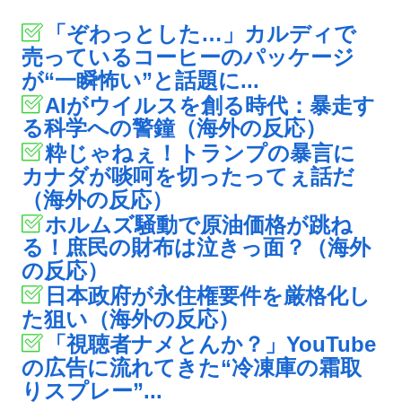
「ぞわっとした…」カルディで
売っているコーヒーのパッケージ
が“一瞬怖い”と話題に...
AIがウイルスを創る時代：暴走す
る科学への警鐘（海外の反応）
粋じゃねぇ！トランプの暴言に
カナダが啖呵を切ったってぇ話だ
（海外の反応）
ホルムズ騒動で原油価格が跳ね
る！庶民の財布は泣きっ面？（海外
の反応）
日本政府が永住権要件を厳格化し
た狙い（海外の反応）
「視聴者ナメとんか？」YouTube
の広告に流れてきた“冷凍庫の霜取
りスプレー”...