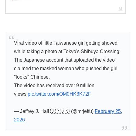
Viral video of little Taiwanese girl getting shoved
while taking a photo at Tokyo's Shibuya Crossing:
The Japanese account that uploaded the video
claimed the masked woman who pushed the girl
"looks" Chinese.
The video has received over 9 million
views.
pic.twitter.com/OM0HK3K72F
— Jeffrey J. Hall 🇯🇵🇺🇸 (@mrjeffu)
February 25,
2026