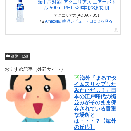
[熱中症対策] アクエリアス エアーボト
ル 500ml PET ×24本 [冷凍兼用]
アクエリアス(AQUARIUS)
Amazonの商品レビュー・口コミを見る
画像・動画
おすすめ記事（外部サイト）
海外「まるでタ
イムスリップした
みたいだ…！」日
本の江戸時代の街
並みがそのまま保
存されている貴重
な場所と
は・・・？【海外
の反応】