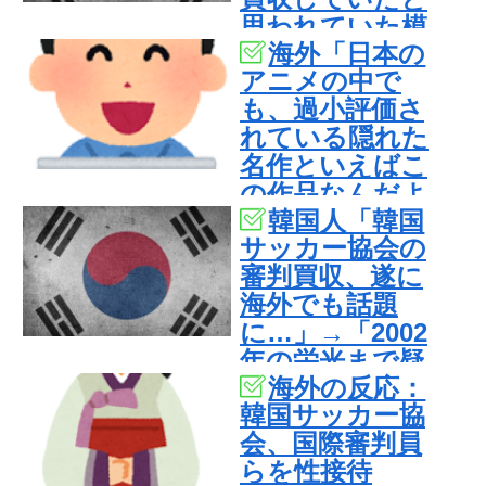
思われていた模
海外「日本の
様…（ﾌﾞﾙﾌﾞﾙ」
アニメの中で
＝韓国の反応
も、過小評価さ
れている隠れた
名作といえばこ
の作品なんだよ
韓国人「韓国
ね・・・！」
サッカー協会の
【海外の反応】
審判買収、遂に
海外でも話題
に…」→「2002
年の栄光まで疑
海外の反応：
われる…（ﾌﾞﾙﾌﾞ
韓国サッカー協
ﾙ」＝韓国の反応
会、国際審判員
らを性接待