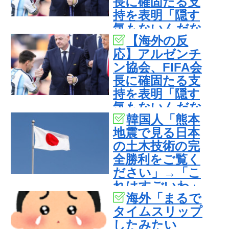
長に確固たる支
持を表明「隠す
気もないんだな
【海外の反
ｗ」
応】アルゼンチ
ン協会、FIFA会
長に確固たる支
持を表明「隠す
気もないんだな
韓国人「熊本
ｗ」
地震で見る日本
の土木技術の完
全勝利をご覧く
ださい」→「こ
れはすごいわ」
海外「まるで
「こういうのを
タイムスリップ
見ると日本人は
したみたい
何か適当に作る