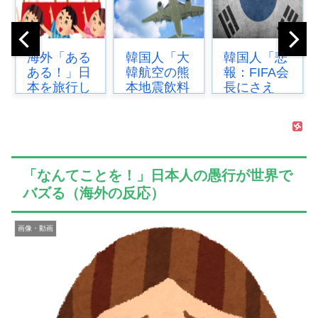
韓国人「大
韓国人「悲
海外「日本
韓航空の熊
報：FIFA会
のアニメの
本地震飲料
長にさえ
中でも、過
水支援に対
2002年W杯
小評価され
する日本人
で韓国が審
ている隠れ
の反応をご
判を買収し
た名作とい
覧くださ
ていたと思
えばこの作
い・・・」
われ...
品なんだ
「なんてことを！」日本人の愚行が世界で
→...
よ...
バズる（海外の反応）
画像・動画