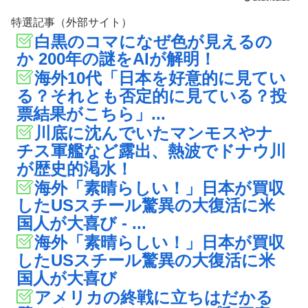
特選記事（外部サイト）
白黒のコマになぜ色が見えるの
か 200年の謎をAIが解明！
海外10代「日本を好意的に見てい
る？それとも否定的に見ている？投
票結果がこちら」...
川底に沈んでいたマンモスやナ
チス軍艦など露出、熱波でドナウ川
が歴史的渇水！
海外「素晴らしい！」日本が買収
したUSスチール驚異の大復活に米
国人が大喜び - ...
海外「素晴らしい！」日本が買収
したUSスチール驚異の大復活に米
国人が大喜び
アメリカの終戦に立ちはだかる