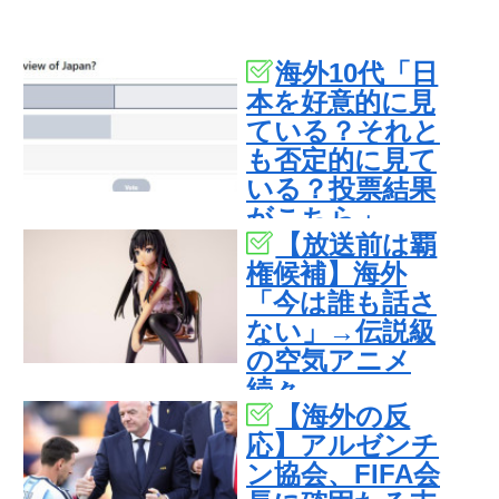
海外10代「日
本を好意的に見
ている？それと
も否定的に見て
いる？投票結果
がこちら」
【放送前は覇
権候補】海外
「今は誰も話さ
ない」→伝説級
の空気アニメ
続々
【海外の反
応】アルゼンチ
ン協会、FIFA会