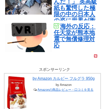
んだ！」 英高級
紙も驚愕した極
限の中の日本人
の姿に世界が衝
海外の反応：
撃
任天堂が熊本地
震で無償修理対
応
スポンサーリンク
by Amazon カルビー フルグラ 950g
by Amazon
Amazonの商品レビュー・口コミを見る