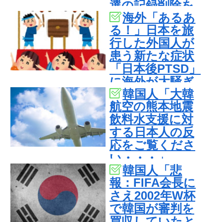
選の記録削除を
海外「あるあ
要求するFIFA公
る！」日本を旅
式制裁を海外メ
行した外国人が
ディアが報
患う新たな症状
道！」
「日本後PTSD」
に海外が大騒ぎ
韓国人「大韓
航空の熊本地震
飲料水支援に対
する日本人の反
応をご覧くださ
い・・・」
韓国人「悲
→「」
報：FIFA会長に
さえ2002年W杯
で韓国が審判を
買収していたと