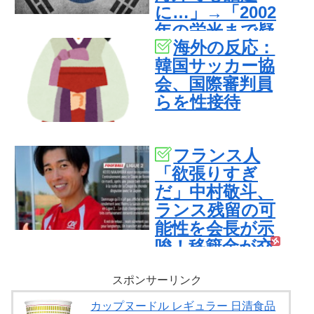
に…」→「2002
年の栄光まで疑
海外の反応：
われる…（ﾌﾞﾙﾌﾞ
韓国サッカー協
ﾙ」＝韓国の反応
会、国際審判員
らを性接待
フランス人
「欲張りすぎ
だ」中村敬斗、
ランス残留の可
能性を会長が示
唆！移籍金が交
渉の壁に..現地サ
ポの本音がこ
スポンサーリンク
れ！【海外の反
カップヌードル レギュラー 日清食品