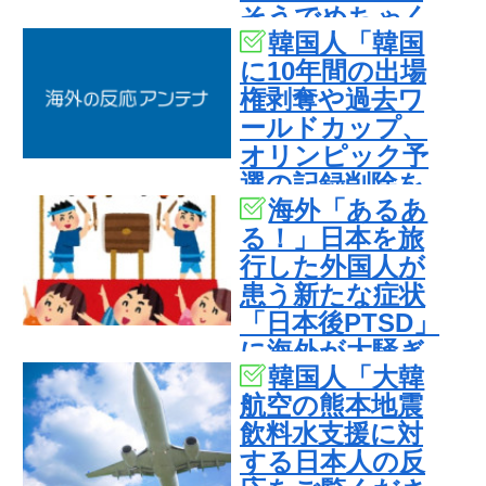
そうでめちゃく
韓国人「韓国
ちゃ羨ましい…
に10年間の出場
（ﾌﾞﾙﾌﾞﾙ」＝韓
権剥奪や過去ワ
国の反応
ールドカップ、
オリンピック予
選の記録削除を
海外「あるあ
要求するFIFA公
る！」日本を旅
式制裁を海外メ
行した外国人が
ディアが報
患う新たな症状
道！」
「日本後PTSD」
に海外が大騒ぎ
韓国人「大韓
航空の熊本地震
飲料水支援に対
する日本人の反