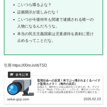
こいつら喋るよな？
証拠開示が楽しみだな！
こいつが今後何年も関連で逮捕される唯一の
人物になるんだろうな。
本当の民主主義国家は児童虐待を真剣に受け
止めるってことだな。
引用 https://00m.in/rbTSD
監視社会への反逆！米でぶっ壊されまくるハイテ
ク監視カメラ！（海外の反応）
お頭よう、穏やかじゃねぇ話が入ってきたぜ。今、アメリ
カじゃ「Flock（フロック）」っていう、車のナンバープレ
ートを片っ端から読み取る監視カメラが街中に溢れてるん
だが、これに怒った市民たちが「プライバシーの侵害
だ！」ってんで、あちこちでカメ...
2026.02.23
sekai-gcp.com