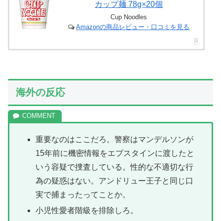
応】
カップ麺 78g×20個
Cup Noodles
Amazonの商品レビュー・口コミを見る
海外の反応
重要なのはここだろ。警察はマンデルソンが
15年前に機密情報をエプスタインに渡したと
いう容疑で捜査している。性的な不適切な行
為の疑惑はない。アンドリュー王子と同じ口
実で捕まったってことか。
小児性愛者階級を排除しろ。