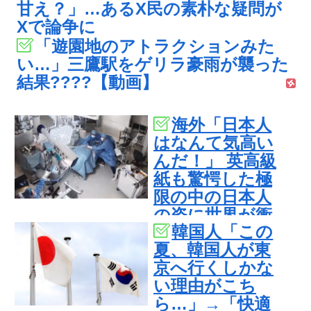
甘え？」…あるX民の素朴な疑問が
Xで論争に
「遊園地のアトラクションみた
い…」三鷹駅をゲリラ豪雨が襲った
結果????【動画】
海外「日本人
はなんて気高い
んだ！」 英高級
紙も驚愕した極
限の中の日本人
の姿に世界が衝
韓国人「この
撃
夏、韓国人が東
京へ行くしかな
い理由がこち
ら…」→「快適