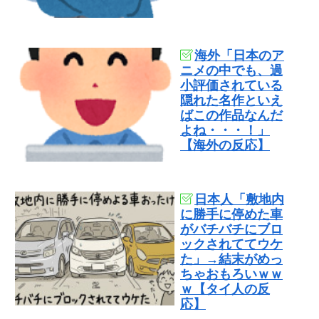
海外「日本のア
ニメの中でも、過
小評価されている
隠れた名作といえ
ばこの作品なんだ
よね・・・！」
【海外の反応】
日本人「敷地内
に勝手に停めた車
がバチバチにブロ
ックされててウケ
た」→結末がめっ
ちゃおもろいｗｗ
ｗ【タイ人の反
応】