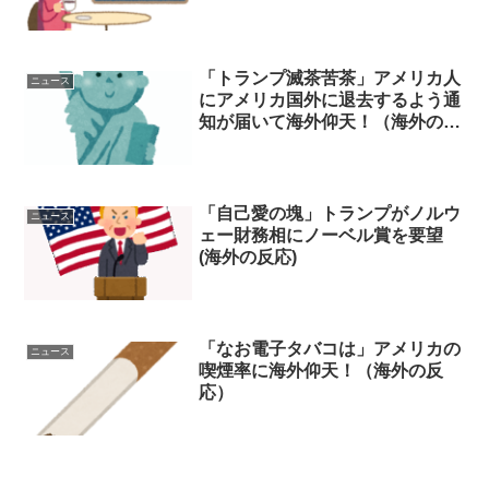
「トランプ滅茶苦茶」アメリカ人
ニュース
にアメリカ国外に退去するよう通
知が届いて海外仰天！（海外の反
応）
「自己愛の塊」トランプがノルウ
ニュース
ェー財務相にノーベル賞を要望
(海外の反応)
「なお電子タバコは」アメリカの
ニュース
喫煙率に海外仰天！（海外の反
応）