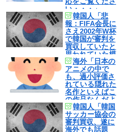
応をご覧くださ
い・・・」
韓国人「悲
→「」
報：FIFA会長に
さえ2002年W杯
で韓国が審判を
買収していたと
思われていた模
海外「日本の
様…（ﾌﾞﾙﾌﾞﾙ」
アニメの中で
＝韓国の反応
も、過小評価さ
れている隠れた
名作といえばこ
の作品なんだよ
韓国人「韓国
ね・・・！」
サッカー協会の
【海外の反応】
審判買収、遂に
海外でも話題