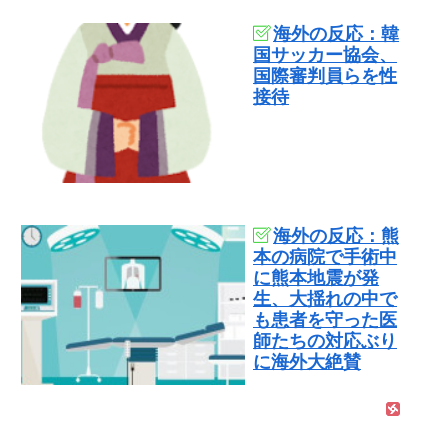
海外の反応：韓
国サッカー協会、
国際審判員らを性
接待
海外の反応：熊
本の病院で手術中
に熊本地震が発
生、大揺れの中で
も患者を守った医
師たちの対応ぶり
に海外大絶賛