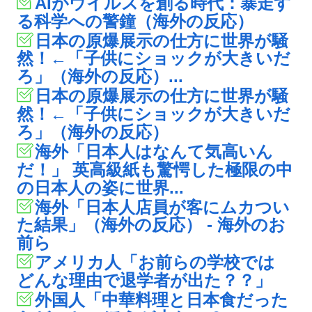
AIがウイルスを創る時代：暴走す
る科学への警鐘（海外の反応）
日本の原爆展示の仕方に世界が騒
然！←「子供にショックが大きいだ
ろ」（海外の反応）...
日本の原爆展示の仕方に世界が騒
然！←「子供にショックが大きいだ
ろ」（海外の反応）
海外「日本人はなんて気高いん
だ！」 英高級紙も驚愕した極限の中
の日本人の姿に世界...
海外「日本人店員が客にムカつい
た結果」（海外の反応） - 海外のお
前ら
アメリカ人「お前らの学校では
どんな理由で退学者が出た？？」
外国人「中華料理と日本食だった