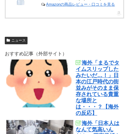
Amazonの商品レビュー・口コミを見る
ニュース
おすすめ記事（外部サイト）
海外「まるでタ
イムスリップした
みたいだ…！」日
本の江戸時代の街
並みがそのまま保
存されている貴重
な場所と
は・・・？【海外
の反応】
海外「日本人は
なんて気高いん