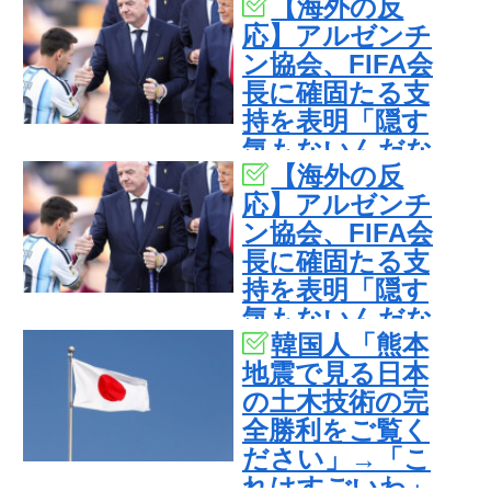
【海外の反
応】アルゼンチ
ン協会、FIFA会
長に確固たる支
持を表明「隠す
気もないんだな
【海外の反
ｗ」
応】アルゼンチ
ン協会、FIFA会
長に確固たる支
持を表明「隠す
気もないんだな
韓国人「熊本
ｗ」
地震で見る日本
の土木技術の完
全勝利をご覧く
ださい」→「こ
れはすごいわ」