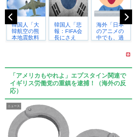
韓国人「悲
海外「日本
韓国人「韓
報：FIFA会
のアニメの
国サッカー
長にさえ
中でも、過
協会の審判
2002年W杯
小評価され
買収、遂に
で韓国が審
ている隠れ
海外でも話
判を買収し
た名作とい
題に…」
ていたと思
えばこの作
→「2002年
われ...
品なんだ
の栄光ま...
「アメリカもやれよ」エプスタイン関連で
よ...
イギリス労働党の重鎮を逮捕！（海外の反
応）
ニュース