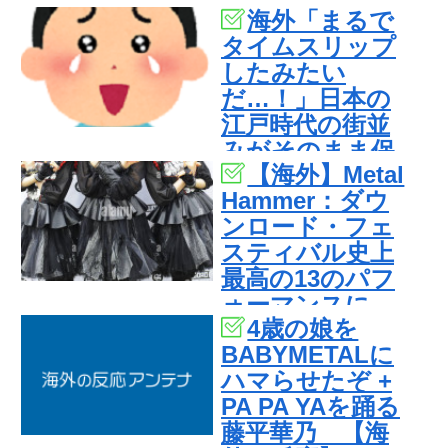
海外「まるで
「こういうのを
タイムスリップ
見ると日本人は
したみたい
何か適当に作る
だ…！」日本の
感じがしな
江戸時代の街並
い・・・」「あ
みがそのまま保
れがまさに経験
【海外】Metal
存されている貴
値である」
Hammer：ダウ
重な場所と
ンロード・フェ
は・・・？【海
スティバル史上
外の反応】
最高の13のパフ
ォーマンスに
4歳の娘を
BABYMETAL
BABYMETALに
ハマらせたぞ +
PA PA YAを踊る
藤平華乃 【海