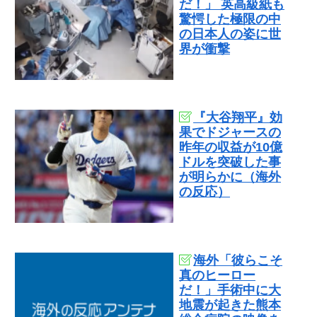
だ！」 英高級紙も
驚愕した極限の中
の日本人の姿に世
界が衝撃
『大谷翔平』効
果でドジャースの
昨年の収益が10億
ドルを突破した事
が明らかに（海外
の反応）
海外「彼らこそ
真のヒーロー
だ！」手術中に大
地震が起きた熊本