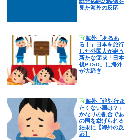
総合病院の映像を
見た海外の反応
海外「あるあ
る！」日本を旅行
した外国人が患う
新たな症状「日本
後PTSD」に海外
が大騒ぎ
海外「絶対行き
たくない国は？」
かなりの割合であ
の国を挙げられる
結果に【海外の反
応】