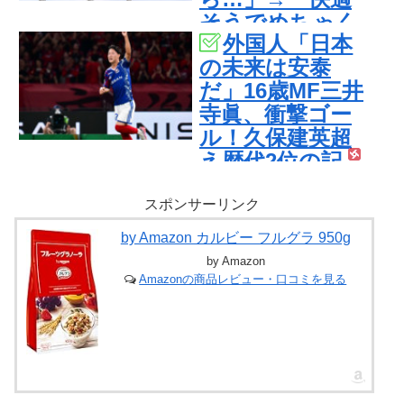
そうでめちゃく
外国人「日本
ちゃ羨ましい…
の未来は安泰
（ﾌﾞﾙﾌﾞﾙ」＝韓
だ」16歳MF三井
国の反応
寺眞、衝撃ゴー
ル！久保建英超
え歴代2位の記
録！3得点に絡む
活躍で海外絶
スポンサーリンク
賛！【海外の反
by Amazon カルビー フルグラ 950g
応】
by Amazon
Amazonの商品レビュー・口コミを見る