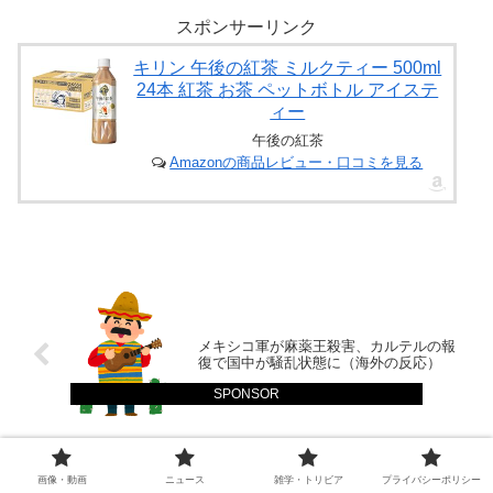
スポンサーリンク
キリン 午後の紅茶 ミルクティー 500ml
24本 紅茶 お茶 ペットボトル アイステ
ィー
午後の紅茶
Amazonの商品レビュー・口コミを見る
メキシコ軍が麻薬王殺害、カルテルの報
復で国中が騒乱状態に（海外の反応）
SPONSOR
画像・動画
ニュース
雑学・トリビア
プライバシーポリシー