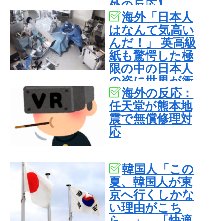
外の反応】
海外「日本人
はなんて気高い
んだ！」 英高級
紙も驚愕した極
限の中の日本人
の姿に世界が衝
海外の反応：
撃
任天堂が熊本地
震で無償修理対
応
韓国人「この
夏、韓国人が東
京へ行くしかな
い理由がこち
ら…」→「快適