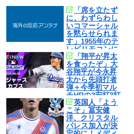
「席を立たず
に、わずらわし
いコマーシャル
を黙らせられま
す」1955年のテ
レビリモコンに
「翔平が昇太
は引き金が付い
を食ったぞ」大
ていた
谷翔平が今永昇
太から先頭打者
弾＋今季初マル
チHRの3安打3打
英国人「よう
点も、カブスが
こそ」冨安健
スイープ達成！
洋、クリスタル
LAD 6-7
パレス加入が決
CHC（海外の反
定的に！メディ
応）