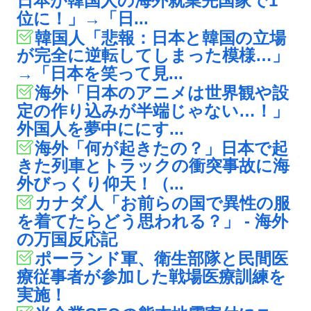
日本が韓国人の海外就業先国家で1
位に！」→「日...
韓国人「悲報：日本と韓国の立場
が完全に逆転してしまった模様…」
→「日本を笑って見...
海外「日本のアニメは世界観や設
定の作り込みが半端じゃない…！」
外国人を夢中ににす...
海外「何が起きたの？」日本で起
きた列車とトラックの衝突事故に海
外びっくり仰天！（...
カナダ人「お前らの国で異性の服
を着てたらどう思われる？」 - 海外
の万国反応記
ポーランド軍、衛生部隊と民間医
療従事者が参加した戦場医療訓練を
実施！