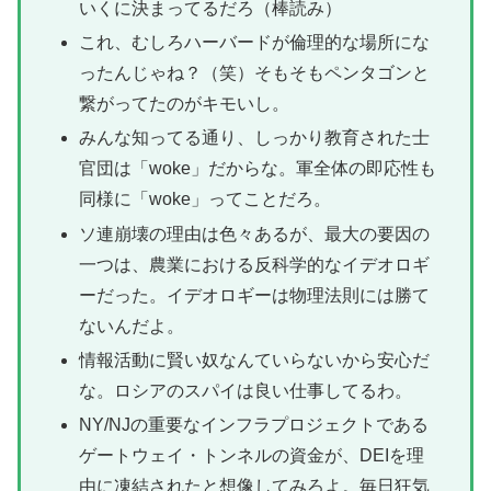
いくに決まってるだろ（棒読み）
これ、むしろハーバードが倫理的な場所にな
ったんじゃね？（笑）そもそもペンタゴンと
繋がってたのがキモいし。
みんな知ってる通り、しっかり教育された士
官団は「woke」だからな。軍全体の即応性も
同様に「woke」ってことだろ。
ソ連崩壊の理由は色々あるが、最大の要因の
一つは、農業における反科学的なイデオロギ
ーだった。イデオロギーは物理法則には勝て
ないんだよ。
情報活動に賢い奴なんていらないから安心だ
な。ロシアのスパイは良い仕事してるわ。
NY/NJの重要なインフラプロジェクトである
ゲートウェイ・トンネルの資金が、DEIを理
由に凍結されたと想像してみろよ。毎日狂気