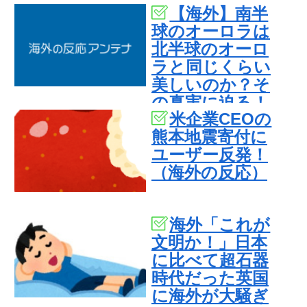
【海外】南半
球のオーロラは
北半球のオーロ
ラと同じくらい
美しいのか？そ
の真実に迫る！
米企業CEOの
熊本地震寄付に
ユーザー反発！
（海外の反応）
海外「これが
文明か！」日本
に比べて超石器
時代だった英国
に海外が大騒ぎ