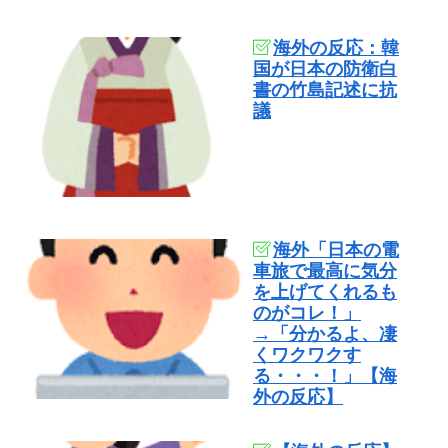
海外の反応：韓
国が日本の防衛白
書の竹島記述に抗
議
海外「日本の電
車旅で最高に気分
を上げてくれるも
のがコレ！」
→「分かるよ、凄
くワクワクす
る・・・！」【海
外の反応】