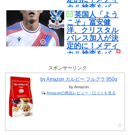
カル検査をパ
英国人「よう
ス！現地サポが
こそ」冨安健
歓迎！アーセナ
洋、クリスタル
ルファンも祝
パレス加入が決
福！【海外の反
定的に！メディ
応】
カル検査をパ
ス！現地サポが
歓迎！アーセナ
スポンサーリンク
ルファンも祝
by Amazon カルビー フルグラ 950g
福！【海外の反
by Amazon
応】
Amazonの商品レビュー・口コミを見る