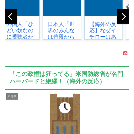
日本人「世
【海外の反
韓国人「イ
界のみんな
応】なぜイ
ジョンフ本
は普段から
チローはあ
日の全米が
タコを食べ
んなに敬遠
呆れる守備
てる
四球が多か
エラーを見
の？」...
ったの？
てくださ
「45歳引退
い！しかも
で通算打
サヨナラエ
「この政権は狂ってる」米国防総省が名門
率...
ラ...
ハーバードと絶縁！（海外の反応）
未分類