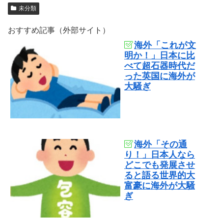
未分類
おすすめ記事（外部サイト）
海外「これが文
明か！」日本に比
べて超石器時代だ
った英国に海外が
大騒ぎ
海外「その通
り！」日本人なら
どこでも発展させ
ると語る世界的大
富豪に海外が大騒
ぎ