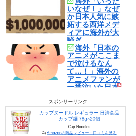
海外「いった
です」
いなぜ！」なぜ
か日本人気に嫉
妬する西洋メデ
ィアに海外が大
騒ぎ
海外「日本の
アニメがここま
で泣けるなん
て…！」海外の
アニメファンが
一番泣いた日本
のアニメと
は・・・？【海
スポンサーリンク
外の反応】
カップヌードル レギュラー 日清食品
カップ麺 78g×20個
Cup Noodles
Amazonの商品レビュー・口コミを見る