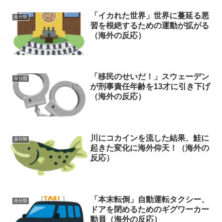
「イカれた世界」世界に蔓延る悪
未分類
習を根絶するための運動が拡がる
（海外の反応）
「移民のせいだ！」スウェーデン
未分類
が刑事責任年齢を13才に引き下げ
（海外の反応）
川にコカインを流した結果、鮭に
未分類
起きた変化に海外仰天！（海外の
反応）
「本末転倒」自動運転タクシー、
未分類
ドアを閉めるためのギグワーカー
動員（海外の反応）