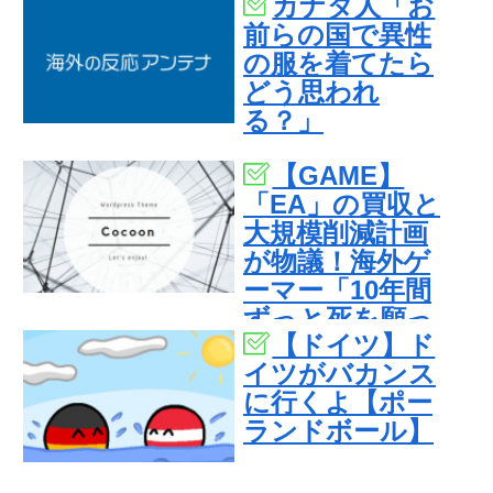
カナダ人「お
前らの国で異性
の服を着てたら
どう思われ
る？」
【GAME】
「EA」の買収と
大規模削減計画
が物議！海外ゲ
ーマー「10年間
ずっと死を願っ
【ドイツ】ド
てた」
イツがバカンス
に行くよ【ポー
ランドボール】