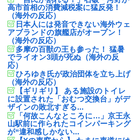
高市首相の消費減税案に猛反発！
（海外の反応）
日本人には発音できない海外ウェ
アブランドの旗艦店がオープン！
（海外の反応）
多摩の百獣の王も参った！ 猛暑
でライオン3頭が死ぬ（海外の反
応）
ひろゆき氏が政治団体を立ち上げ
（海外の反応）
【ギリギリ】 ある施設のトイレ
に設置された「おむつ交換台」がデ
ザインの敗北すぎる...
「何故こんなところに…」京王永
山駅前に作られたコインパーキング
が“違和感しかない...