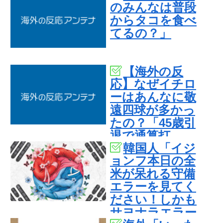
のみんなは普段
からタコを食べ
てるの？」
【海外の反
応】なぜイチロ
ーはあんなに敬
遠四球が多かっ
たの？「45歳引
退で通算打
韓国人「イジ
率.311の突然変
ョンフ本日の全
異だぞ」
米が呆れる守備
エラーを見てく
ださい！しかも
サヨナラエラー