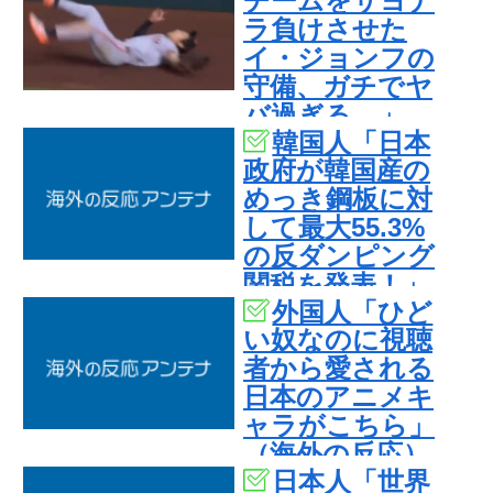
チームをサヨナ
ラ負けさせた
イ・ジョンフの
守備、ガチでヤ
バ過ぎる…」
韓国人「日本
→「のび太レベ
政府が韓国産の
ルの守備ｗｗ」
めっき鋼板に対
＝韓国の反応
して最大55.3%
の反ダンピング
関税を発表！」
外国人「ひど
→「想像を超え
い奴なのに視聴
る高率の追加関
者から愛される
税‥」
日本のアニメキ
ャラがこちら」
（海外の反応）
日本人「世界