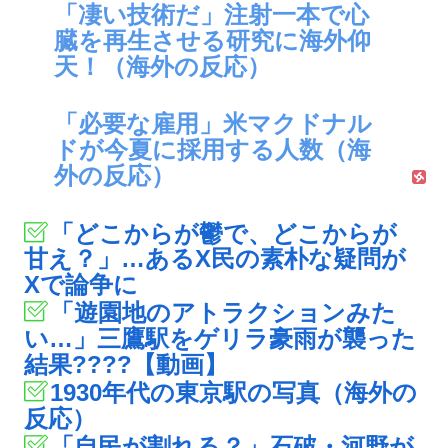
「凄い技術だ」注射一本で心
臓を再生させる研究に海外仰
天！（海外の反応）
「必要な雇用」米マクドナル
ドが今夏に採用する人数（海
外の反応）
「どこからが鬱で、どこからが
甘え？」…あるX民の素朴な疑問が
Xで論争に
「遊園地のアトラクションみた
い…」三鷹駅をゲリラ豪雨が襲った
結果????【動画】
1930年代の東京駅の写真（海外の
反応）
「自民が割れる？」石破・河野が