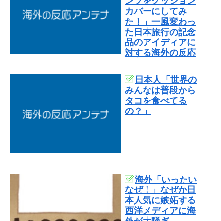
ンプをクッション
カバーにしてみ
た！」一風変わっ
た日本旅行の記念
品のアイディアに
対する海外の反応
日本人「世界の
みんなは普段から
タコを食べてる
の？」
海外「いったい
なぜ！」なぜか日
本人気に嫉妬する
西洋メディアに海
外が大騒ぎ