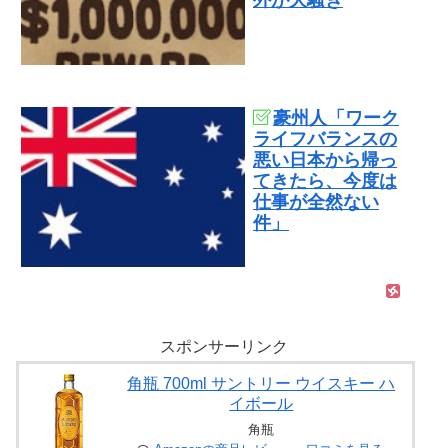
豪州人「ワーク
ライフバランスの
悪い日本から帰っ
てきたら、今度は
仕事が全然ない
件」
スポンサーリンク
角瓶 700ml サントリー ウイスキー ハ
イボール
角瓶