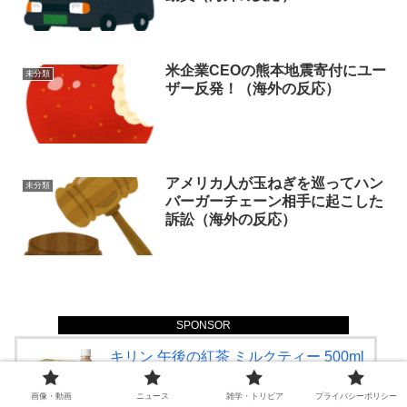
米企業CEOの熊本地震寄付にユー
未分類
ザー反発！（海外の反応）
アメリカ人が玉ねぎを巡ってハン
未分類
バーガーチェーン相手に起こした
訴訟（海外の反応）
スポンサーリンク
SPONSOR
キリン 午後の紅茶 ミルクティー 500ml
24本 紅茶 お茶 ペットボトル アイステ
ィー
画像・動画
ニュース
雑学・トリビア
プライバシーポリシー