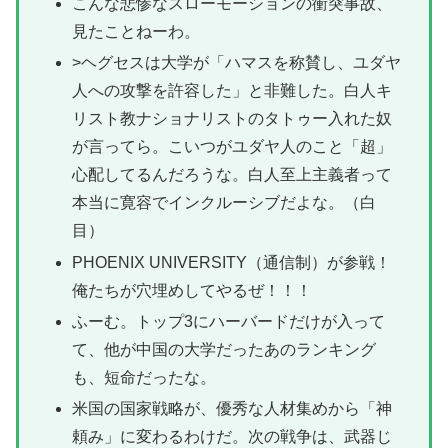
こんな悲惨なスローモーションの衝突事故、
見たことねーわ。
>ヘグセスは大学が「ハマスを称賛し、ユダヤ
人への攻撃を許容した」と非難した。白人キ
リスト教ナショナリストのタトゥー入れた奴
が言ってら。こいつがユダヤ人のこと「超」
心配してるんだろうな。白人至上主義者って
本当に寛容でインクルーシブだよな。（白
目）
PHOENIX UNIVERSITY（通信制）が参戦！
俺たちが穴埋めしてやるぜ！！！
ふーむ。トップ3にハーバードだけが入って
て、他が中国の大学だったあのランキング
も、短命だったな。
米国の国家戦略が、優秀な人材集めから「神
頼み」に変わるわけだ。次の戦争は、武器じ