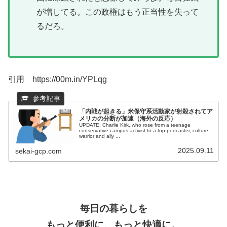
が増してる。この政権はもう正当性を失って
るだろ。
引用 https://00m.in/YPLqg
「内戦が起きる」米保守系活動家が射殺されてア
メリカの分断が加速（海外の反応）
UPDATE: Charlie Kirk, who rose from a teenage
conservative campus activist to a top podcaster, culture
warrior and ally ...
2025.09.11
sekai-gcp.com
毎日の暮らしを
もっと便利に、もっと快適に。