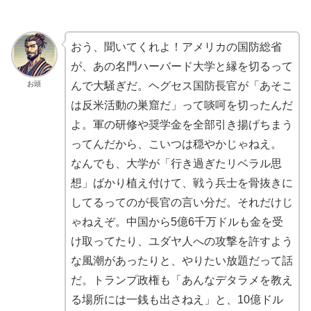
おう、聞いてくれよ！アメリカの国防総省
が、あの名門ハーバード大学と縁を切るって
お頭
んで大騒ぎだ。ヘグセス国防長官が「あそこ
は反米活動の巣窟だ」って啖呵を切ったんだ
よ。軍の研修や奨学金を全部引き揚げちまう
ってんだから、こいつは穏やかじゃねえ。
なんでも、大学が「行き過ぎたリベラル思
想」ばかり植え付けて、戦う兵士を骨抜きに
してるってのが長官の言い分だ。それだけじ
ゃねえぞ。中国から5億6千万ドルも金を受
け取ってたり、ユダヤ人への攻撃を許すよう
な風潮があったりと、やりたい放題だって話
だ。トランプ政権も「あんなデタラメを教え
る場所には一銭も出さねえ」と、10億ドル