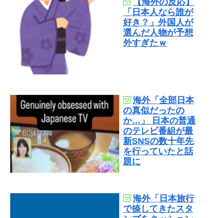
【海外の反応】
「日本人なら誰が
好き？」外国人が
選んだ人物が予想
外すぎたｗ
海外「全部日本
の真似だったの
か…」 日本の普通
のテレビ番組が最
新SNSの数十年先
を行っていたと話
題に
海外「日本旅行
で捺してきたスタ