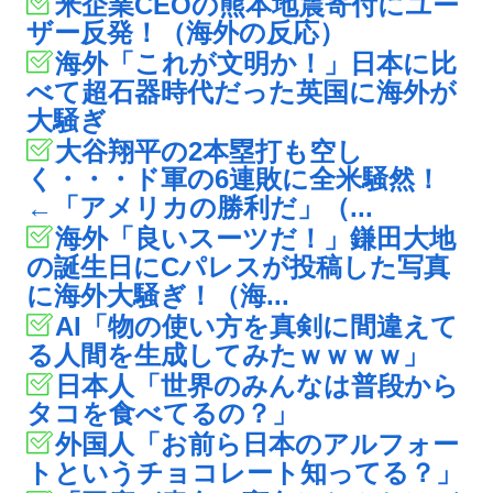
米企業CEOの熊本地震寄付にユー
ザー反発！（海外の反応）
海外「これが文明か！」日本に比
べて超石器時代だった英国に海外が
大騒ぎ
大谷翔平の2本塁打も空し
く・・・ド軍の6連敗に全米騒然！
←「アメリカの勝利だ」（...
海外「良いスーツだ！」鎌田大地
の誕生日にCパレスが投稿した写真
に海外大騒ぎ！（海...
AI「物の使い方を真剣に間違えて
る人間を生成してみたｗｗｗｗ」
日本人「世界のみんなは普段から
タコを食べてるの？」
外国人「お前ら日本のアルフォー
トというチョコレート知ってる？」