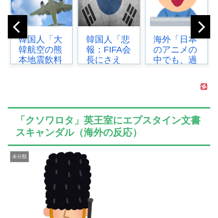
韓国人「悲
海外「日本
韓国人「韓
報：FIFA会
のアニメの
国サッカー
長にさえ
中でも、過
協会の審判
2002年W杯
小評価され
買収、遂に
で韓国が審
ている隠れ
海外でも話
判を買収し
た名作とい
題に…」
ていたと思
えばこの作
→「2002年
われ...
品なんだ
の栄光ま...
「クソワロタ」英王室にエプスタイン文書
よ...
スキャンダル（海外の反応）
未分類