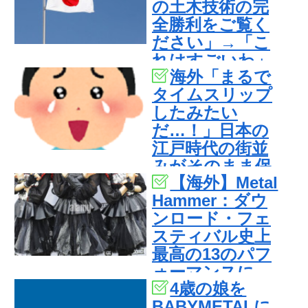
の土木技術の完
全勝利をご覧く
ださい」→「こ
れはすごいわ」
海外「まるで
「こういうのを
タイムスリップ
見ると日本人は
したみたい
何か適当に作る
だ…！」日本の
感じがしな
江戸時代の街並
い・・・」「あ
みがそのまま保
れがまさに経験
【海外】Metal
存されている貴
値である」
Hammer：ダウ
重な場所と
ンロード・フェ
は・・・？【海
スティバル史上
外の反応】
最高の13のパフ
ォーマンスに
4歳の娘を
BABYMETAL
BABYMETALに