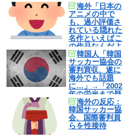
海外「日本の
様…（ﾌﾞﾙﾌﾞﾙ」
アニメの中で
＝韓国の反応
も、過小評価さ
れている隠れた
名作といえばこ
の作品なんだよ
韓国人「韓国
ね・・・！」
サッカー協会の
【海外の反応】
審判買収、遂に
海外でも話題
に…」→「2002
年の栄光まで疑
海外の反応：
われる…（ﾌﾞﾙﾌﾞ
韓国サッカー協
ﾙ」＝韓国の反応
会、国際審判員
らを性接待