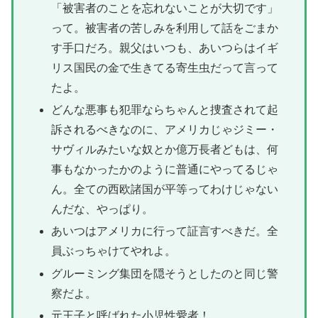
「被害者のことを忘れないことが大切です」
って。被害者の苦しみを利用して話をごまか
す手口だろ。親父はいつも、あいつらはイギ
リス国民の金で生きてる寄生虫だって言って
たよ。
どんな悪事も犯罪ならちゃんと捜査されて起
訴されるべきなのに、アメリカじゃジミー・
サヴィルみたいな奴とか億万長者どもは、何
事もなかったかのように普通にやってるじゃ
ん。全ての西欧諸国が平等ってわけじゃない
んだな、やっぱり。
あいつはアメリカに行って証言すべきだ。全
員ぶっちゃけてやれよ。
グルーミング集団を隠そうとしたのと同じ警
察だよ。
元王子と呼ばれた小児性愛者！