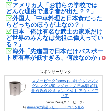
アメリカ人「お前らの学校では
どんな理由で退学者が出た？？」
外国人「中華料理と日本食だった
らどっちのほうが上なの？」
日本「俺は有名な武士の家系だけ
ど世界のみんなは先祖に偉人ってい
る？」
海外「先進国で日本だけパスポー
ト所有率が低すぎる、何故なのか」
スポンサーリンク
スノーピーク(snow peak) チタンシン
グルマグ 450 マグカップ 日本製 超軽
量 保温保冷 キャンプ 登山 アウトドア
防災
Snow Peak(スノーピーク)
Amazonの商品レビュー・口コミを見る