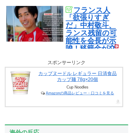
フランス人
「欲張りすぎ
だ」中村敬斗、
ランス残留の可
能性を会長が示
唆！移籍金が交
渉の壁に..現地サ
ポの本音がこ
スポンサーリンク
れ！【海外の反
カップヌードル レギュラー 日清食品
応】
カップ麺 78g×20個
Cup Noodles
Amazonの商品レビュー・口コミを見る
海外の反応