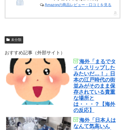
Amazonの商品レビュー・口コミを見る
未分類
おすすめ記事（外部サイト）
海外「まるでタ
イムスリップした
みたいだ…！」日
本の江戸時代の街
並みがそのまま保
存されている貴重
な場所と
は・・・？【海外
の反応】
海外「日本人は
なんて気高いん