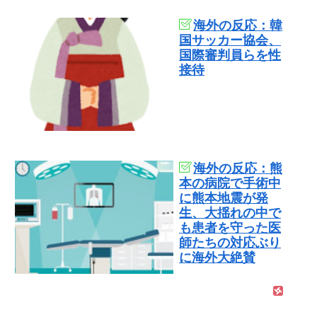
海外の反応：韓
国サッカー協会、
国際審判員らを性
接待
海外の反応：熊
本の病院で手術中
に熊本地震が発
生、大揺れの中で
も患者を守った医
師たちの対応ぶり
に海外大絶賛