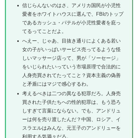
信じらんないのはさ、アメリカ国民が小児性
愛者をホワイトハウスに選んで、FBIのトップ
であるカッシュ・パテルが小児性愛者を庇っ
てるってことだよ。
へえー、じゃあ、目抜き通りによくある若い
女の子がいっぱいサービス売ってるような怪
しいマッサージ店って、男が「ソーセージ」
をいじられたいっていう市場原理で合法的に
人身売買されてたってこと？資本主義の偽善
と矛盾にはマジで感心するわ。
考えるべきは二つの異なる犯罪だろ。人身売
買された子供たちへの性的犯罪は、もう恐ろ
しすぎて言葉にならない。でも、アンドリュ
ーは何を売り渡したんだ？中国、ロシア、イ
スラエルはみんな、元王子のアンドリューを
利用する気満々だろ。