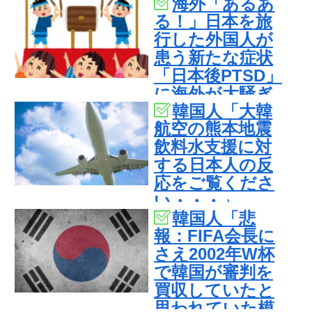
海外「あるあ
要求するFIFA公
る！」日本を旅
式制裁を海外メ
行した外国人が
ディアが報
患う新たな症状
道！」
「日本後PTSD」
に海外が大騒ぎ
韓国人「大韓
航空の熊本地震
飲料水支援に対
する日本人の反
応をご覧くださ
い・・・」
韓国人「悲
→「」
報：FIFA会長に
さえ2002年W杯
で韓国が審判を
買収していたと
思われていた模