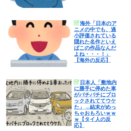
海外「日本のア
ニメの中でも、過
小評価されている
隠れた名作といえ
ばこの作品なんだ
よね・・・！」
【海外の反応】
日本人「敷地内
に勝手に停めた車
がバチバチにブロ
ックされててウケ
た」→結末がめっ
ちゃおもろいｗｗ
ｗ【タイ人の反
応】