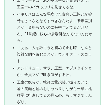
エドワードは、あの不名誉な兄貴を超えて、
王室一のバカっぷりを見せてるな。
イギリスはこんな馬鹿げた古臭い王族とか称
号をさっさとなくすべきなんだよ。階級差別
とか、資格もないのに特権与えてるだけだ
ろ。21世紀に奴らの居場所なんてないんだか
ら。
「ああ、人を欺こうと初めて企む時、なんと
複雑な網を編むことか」ウォルター・スコッ
ト
アンドリュー、サラ、王室、エプスタインと
か、全員マジで吐き気がするわ。
王室の奴らが、牧師に愛想笑い振りまいて、
嘘の笑顔と嘘のおしゃべりしながら一緒に礼
拝堂に行進してるの見んの、もうマジでうん
ざり。