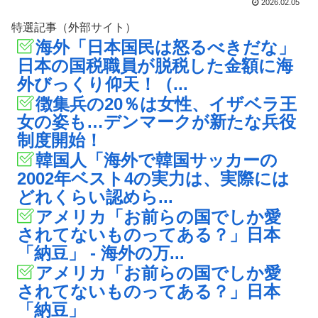
2026.02.05
特選記事（外部サイト）
海外「日本国民は怒るべきだな」
日本の国税職員が脱税した金額に海
外びっくり仰天！（...
徴集兵の20％は女性、イザベラ王
女の姿も…デンマークが新たな兵役
制度開始！
韓国人「海外で韓国サッカーの
2002年ベスト4の実力は、実際には
どれくらい認めら...
アメリカ「お前らの国でしか愛
されてないものってある？」日本
「納豆」 - 海外の万...
アメリカ「お前らの国でしか愛
されてないものってある？」日本
「納豆」