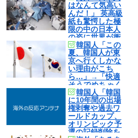
はなんて気高い
んだ！」 英高級
紙も驚愕した極
限の中の日本人
の姿に世界が衝
韓国人「この
撃
夏、韓国人が東
京へ行くしかな
い理由がこち
ら…」→「快適
そうでめちゃく
韓国人「韓国
ちゃ羨ましい…
に10年間の出場
（ﾌﾞﾙﾌﾞﾙ」＝韓
権剥奪や過去ワ
国の反応
ールドカップ、
オリンピック予
選の記録削除を