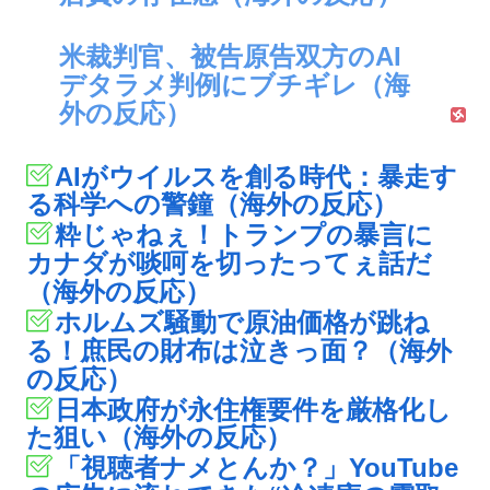
米裁判官、被告原告双方のAI
デタラメ判例にブチギレ（海
外の反応）
AIがウイルスを創る時代：暴走す
る科学への警鐘（海外の反応）
粋じゃねぇ！トランプの暴言に
カナダが啖呵を切ったってぇ話だ
（海外の反応）
ホルムズ騒動で原油価格が跳ね
る！庶民の財布は泣きっ面？（海外
の反応）
日本政府が永住権要件を厳格化し
た狙い（海外の反応）
「視聴者ナメとんか？」YouTube