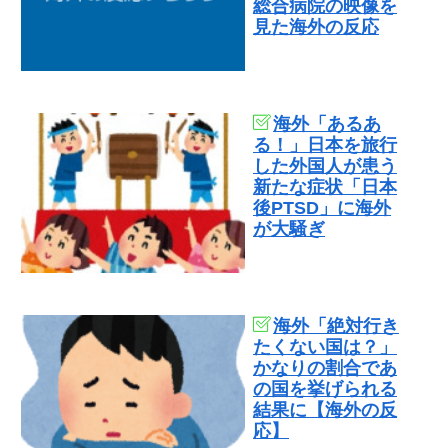
総合病院の映像を
見た海外の反応
海外「あるあ
る！」日本を旅行
した外国人が患う
新たな症状「日本
後PTSD」に海外
が大騒ぎ
海外「絶対行き
たくない国は？」
かなりの割合であ
の国を挙げられる
結果に【海外の反
応】