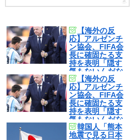
【海外の反
応】アルゼンチ
ン協会、FIFA会
長に確固たる支
持を表明「隠す
気もないんだな
【海外の反
ｗ」
応】アルゼンチ
ン協会、FIFA会
長に確固たる支
持を表明「隠す
気もないんだな
韓国人「熊本
ｗ」
地震で見る日本