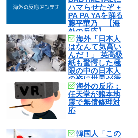
ハマらせたぞ +
PA PA YAを踊る
藤平華乃 【海
外の反応】
海外「日本人
はなんて気高い
んだ！」 英高級
紙も驚愕した極
限の中の日本人
の姿に世界が衝
海外の反応：
撃
任天堂が熊本地
震で無償修理対
応
韓国人「この