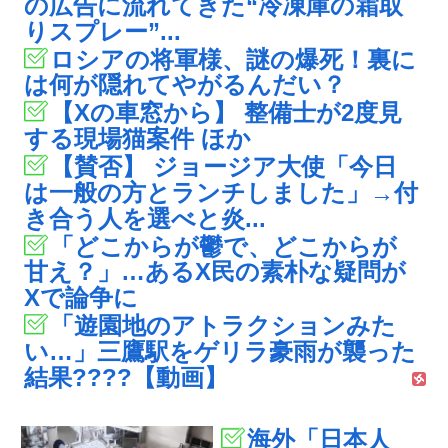
の広告に流れてきた“冷凍庫の霜取
りスプレー”...
ロシアの将軍様、謎の爆死！裏に
は何が隠れてやがるんだい？
【Xの車窓から】 整備士が2度見
する現場猫案件 ほか
【賛否】 ジョージア大使「今日
は一般の方とランチしました」→付
き合う人を選べと炎...
「どこからが鬱で、どこからが
甘え？」…あるX民の素朴な疑問が
Xで論争に
「遊園地のアトラクションみた
い…」三鷹駅をゲリラ豪雨が襲った
結果????【動画】
海外「日本人