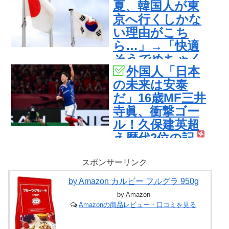
夏、韓国人が東
京へ行くしかな
い理由がこち
ら…」→「快適
そうでめちゃく
外国人「日本
ちゃ羨ましい…
の未来は安泰
（ﾌﾞﾙﾌﾞﾙ」＝韓
だ」16歳MF三井
国の反応
寺眞、衝撃ゴー
ル！久保建英超
え歴代2位の記
録！3得点に絡む
活躍で海外絶
スポンサーリンク
賛！【海外の反
by Amazon カルビー フルグラ 950g
応】
by Amazon
Amazonの商品レビュー・口コミを見る