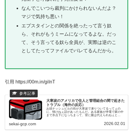
なんでこいつら裁判にかけられないんだよ？
マジで気持ち悪い！
エプスタインとの関係を絶ったって言う奴
ら、それがもうミームになってるよな。だっ
て、そう言ってる奴ら全員が、実際は逆のこ
としてたってファイルでバレてるんだから。
引用 https://00m.in/giInT
大寒波のアメリカで住人と管理組合の間で起きた
トラブル（海外の反応）
お頭ナッシュビルの街が大寒波で凍りついてるってぇの
に、情けねぇ話があったもんだ。ある家族が停電で家の中
まで氷点下になっちまって、背に腹は代えられねぇと
1,500ドルもはたいて発電機を買ってきたんだよ。仲間も
呼んで暖を取り、ようやく一息ついた...
2026.02.01
sekai-gcp.com