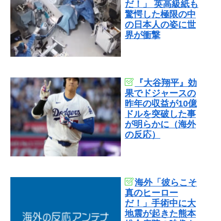
だ！」 英高級紙も
驚愕した極限の中
の日本人の姿に世
界が衝撃
『大谷翔平』効
果でドジャースの
昨年の収益が10億
ドルを突破した事
が明らかに（海外
の反応）
海外「彼らこそ
真のヒーロー
だ！」手術中に大
地震が起きた熊本