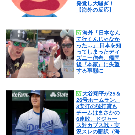
発覚し大騒ぎ！
【海外の反応】
海外「日本なん
て行くんじゃなか
った…」 日本を知
ってしまったディ
ズニー信者、帰国
後『本家』に失望
する事態に
大谷翔平が25＆
26号ホームラン、
3安打の猛打賞も
チームはまさかの
6連敗、ドジャー
ス対カブス戦・実
況スレの翻訳（海