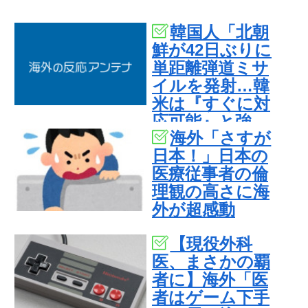
韓国人「北朝
鮮が42日ぶりに
単距離弾道ミサ
イルを発射…韓
米は『すぐに対
応可能』と強
海外「さすが
調」
日本！」日本の
医療従事者の倫
理観の高さに海
外が超感動
【現役外科
医、まさかの覇
者に】海外「医
者はゲーム下手