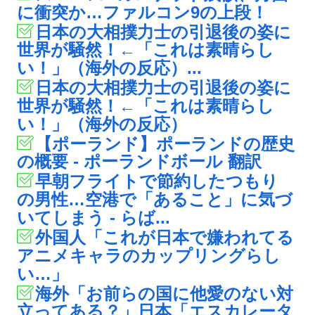
に衝突か…ファルコン9の上段！
日本の大相撲力士の引退後の姿に
世界が騒然！←「これは素晴らし
い！」（海外の反応）...
日本の大相撲力士の引退後の姿に
世界が騒然！←「これは素晴らし
い！」（海外の反応）
【ポーランド】ポーランドの歴史
の概要 - ポーランドボール 翻訳
早朝フライトで節約したつもり
の男性…空港で「あること」に気づ
いてしまう - らば...
外国人「これが日本で嫌われてる
アニメキャラのカップリングらし
い…」
海外「お前らの国に他愛のない対
立ってある？」日本「エスカレータ