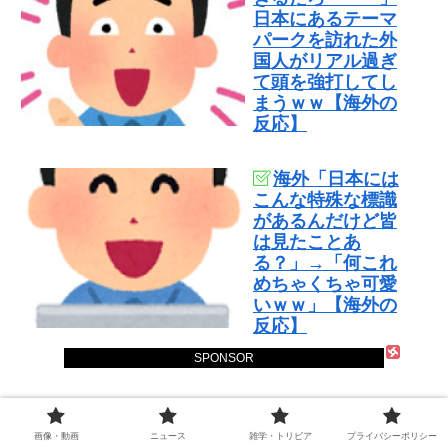
日本にあるテーマ
パークを訪れた外
国人がリアル過ぎ
て頭を強打してし
まうｗｗ【海外の
反応】
海外「日本には
こんな特殊な標識
があるんだけど皆
は見たことあ
る？」→「何これ
めちゃくちゃ可愛
いｗｗ」【海外の
反応】
SPONSOR
スポンサーリンク
画像・動画
ニュース
雑学・トリビア
プライバシーポリシー
角瓶 700ml サントリー ウイスキー ハ