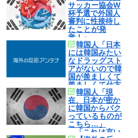
サッカー協会W
【海外の反応】
杯予選で外国人
審判に性接待し
たことが発
覚！」
韓国人「日本
には韓国みたい
なドラッグスト
アがないので韓
国が羨ましくて
羨ましくて仕方
韓国人「現
がないんだそう
在、日本が密か
です」
に韓国からパク
っているものが
こちら…」
→「これは言い