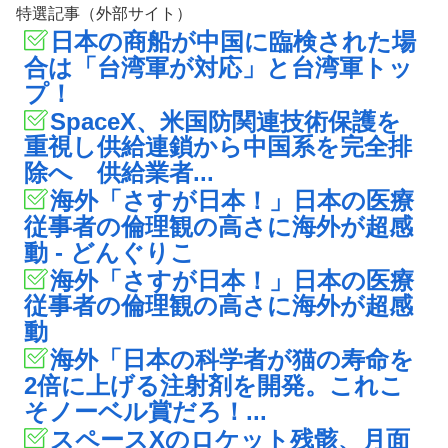
特選記事（外部サイト）
日本の商船が中国に臨検された場
合は「台湾軍が対応」と台湾軍トッ
プ！
SpaceX、米国防関連技術保護を
重視し供給連鎖から中国系を完全排
除へ 供給業者...
海外「さすが日本！」日本の医療
従事者の倫理観の高さに海外が超感
動 - どんぐりこ
海外「さすが日本！」日本の医療
従事者の倫理観の高さに海外が超感
動
海外「日本の科学者が猫の寿命を
2倍に上げる注射剤を開発。これこ
そノーベル賞だろ！...
スペースXのロケット残骸、月面