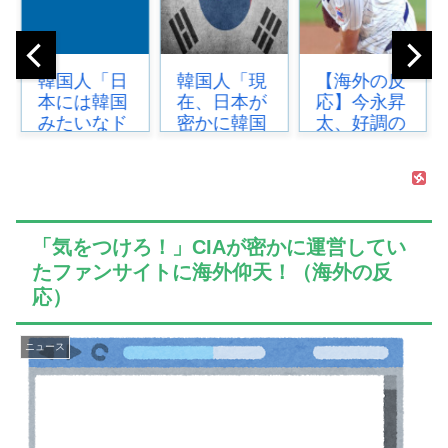
韓国人「現
【海外の反
海外「日本
在、日本が
応】今永昇
にはこんな
密かに韓国
太、好調の
特殊な標識
からパクっ
秘訣はスマ
があるんだ
ているもの
ホ画面だと
けど皆は見
がこち
イマナガ節
たことあ
ら…」
を炸裂
る？」
→「これは
「NPBでは
→「何これ
「気をつけろ！」CIAが密かに運営してい
言い訳で...
面...
めちゃ...
たファンサイトに海外仰天！（海外の反
応）
ニュース