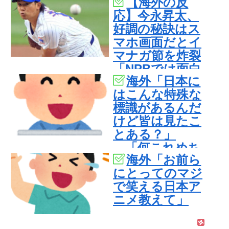
【海外の反
訳できないｗ
応】今永昇太、
ｗ」＝韓国の反
好調の秘訣はス
応
マホ画面だとイ
マナガ節を炸裂
「NPBでは面白
海外「日本に
さが必須条件な
はこんな特殊な
の？」
標識があるんだ
けど皆は見たこ
とある？」
→「何これめち
海外「お前ら
ゃくちゃ可愛い
にとってのマジ
ｗｗ」【海外の
で笑える日本ア
反応】
ニメ教えて」