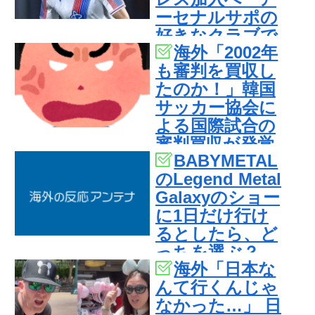
ーセナルサポの
好きなクラブで
海外「2002年
良かった」
も審判を買収し
たのか！」韓国
サッカー協会に
よる国際試合の
審判買収が発覚
BABYMETAL
し大騒ぎ！【海
のLegend Metal
外の反応】
Galaxyのショー
に1日だけ行け
るとしたら、ど
っちを選ぶ？
海外「日本な
【海外の反応】
んて行くんじゃ
なかった…」 日