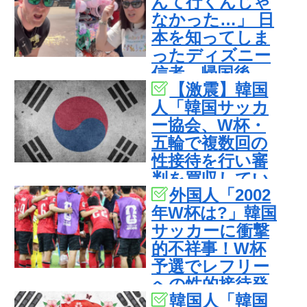
んて行くんじゃ
外の反応】
なかった…」 日
本を知ってしま
ったディズニー
信者、帰国後
【激震】韓国
『本家』に失望
人「韓国サッカ
する事態に
ー協会、W杯・
五輪で複数回の
性接待を行い審
判を買収してい
外国人「2002
たことが発覚…
年W杯は?」韓国
（ﾌﾞﾙﾌﾞﾙ」＝韓
サッカーに衝撃
国の反応
的不祥事！W杯
予選でレフリー
への性的接待発
韓国人「韓国
覚！海外騒然！