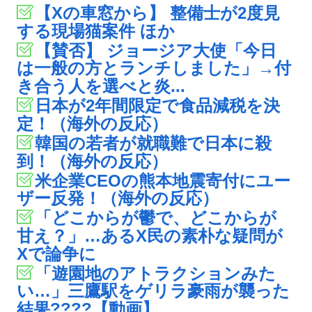
【Xの車窓から】 整備士が2度見
する現場猫案件 ほか
【賛否】 ジョージア大使「今日
は一般の方とランチしました」→付
き合う人を選べと炎...
日本が2年間限定で食品減税を決
定！（海外の反応）
韓国の若者が就職難で日本に殺
到！（海外の反応）
米企業CEOの熊本地震寄付にユー
ザー反発！（海外の反応）
「どこからが鬱で、どこからが
甘え？」…あるX民の素朴な疑問が
Xで論争に
「遊園地のアトラクションみた
い…」三鷹駅をゲリラ豪雨が襲った
結果????【動画】