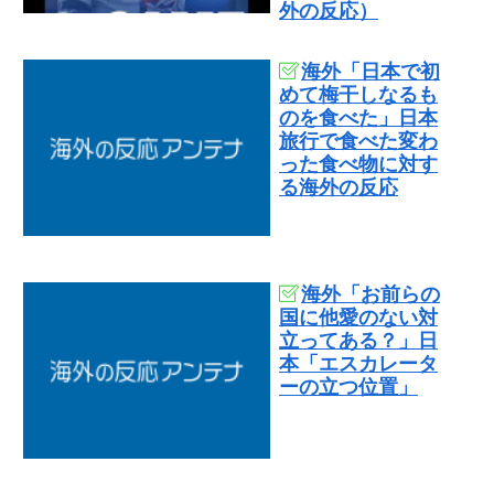
外の反応）
海外「日本で初
めて梅干しなるも
のを食べた」日本
旅行で食べた変わ
った食べ物に対す
る海外の反応
海外「お前らの
国に他愛のない対
立ってある？」日
本「エスカレータ
ーの立つ位置」