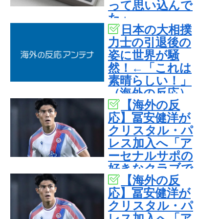
って思い込んで
た」
日本の大相撲
力士の引退後の
姿に世界が騒
然！←「これは
素晴らしい！」
（海外の反応）
【海外の反
応】冨安健洋が
クリスタル・パ
レス加入へ「ア
ーセナルサポの
好きなクラブで
【海外の反
良かった」
応】冨安健洋が
クリスタル・パ
レス加入へ「ア