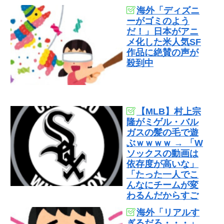
海外「ディズニ
ーがゴミのよう
だ！」日本がアニ
メ化した米人気SF
作品に絶賛の声が
殺到中
【MLB】村上宗
隆がミゲル・バル
ガスの髪の毛で遊
ぶｗｗｗｗ → 「W
ソックスの動画は
依存度が高いな」
「たった一人でこ
んなにチームが変
わるんだからすご
いわ」
海外「リアルす
ぎるだろ・・・」