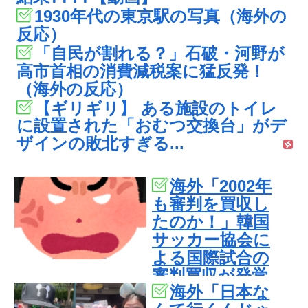
1930年代の東京駅の写真（海外の
反応）
「自民が割れる？」石破・河野が
高市首相の消費減税案に猛反発！
（海外の反応）
【ギリギリ】 ある施設のトイレ
に設置された「おむつ交換台」がデ
ザインの敗北すぎる...
海外「2002年
も審判を買収し
たのか！」韓国
サッカー協会に
よる国際試合の
審判買収が発覚
海外「日本な
し大騒ぎ！【海