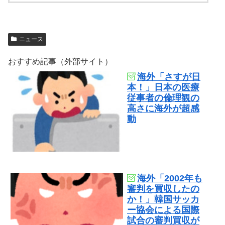
ニュース
おすすめ記事（外部サイト）
海外「さすが日
本！」日本の医療
従事者の倫理観の
高さに海外が超感
動
海外「2002年も
審判を買収したの
か！」韓国サッカ
ー協会による国際
試合の審判買収が