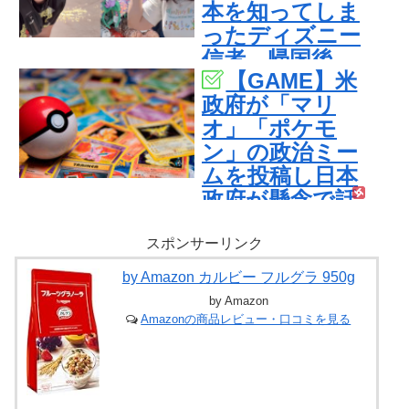
本を知ってしま
ったディズニー
信者、帰国後
【GAME】米
『本家』に失望
政府が「マリ
する事態に
オ」「ポケモ
ン」の政治ミー
ムを投稿し日本
政府が懸念で話
題に！海外ファ
ン「任天堂の法
スポンサーリンク
務部はどこ行っ
by Amazon カルビー フルグラ 950g
たんだ？」
by Amazon
Amazonの商品レビュー・口コミを見る