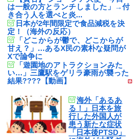
は一般の方とランチしました」→付
き合う人を選べと炎...
日本が2年間限定で食品減税を決
定！（海外の反応）
「どこからが鬱で、どこからが
甘え？」…あるX民の素朴な疑問が
Xで論争に
「遊園地のアトラクションみた
い…」三鷹駅をゲリラ豪雨が襲った
結果????【動画】
海外「あるあ
る！」日本を旅
行した外国人が
患う新たな症状
「日本後PTSD」