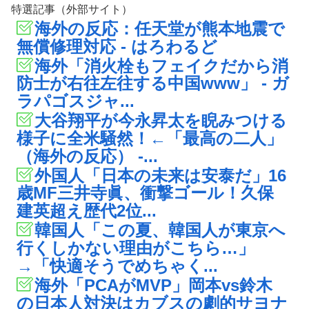
特選記事（外部サイト）
海外の反応：任天堂が熊本地震で
無償修理対応 - はろわるど
海外「消火栓もフェイクだから消
防士が右往左往する中国www」 - ガ
ラパゴスジャ...
大谷翔平が今永昇太を睨みつける
様子に全米騒然！←「最高の二人」
（海外の反応） -...
外国人「日本の未来は安泰だ」16
歳MF三井寺眞、衝撃ゴール！久保
建英超え歴代2位...
韓国人「この夏、韓国人が東京へ
行くしかない理由がこちら…」
→「快適そうでめちゃく...
海外「PCAがMVP」岡本vs鈴木
の日本人対決はカブスの劇的サヨナ