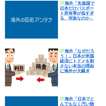
海外「先進国で
日本だけパスポー
ト所有率が低すぎ
る、何故なのか」
海外「なぜだろ
う！」日本が米国
経済にトドメを刺
さない本当の理由
に海外が大騒ぎ
海外「日本でと
んでもなく汚い物