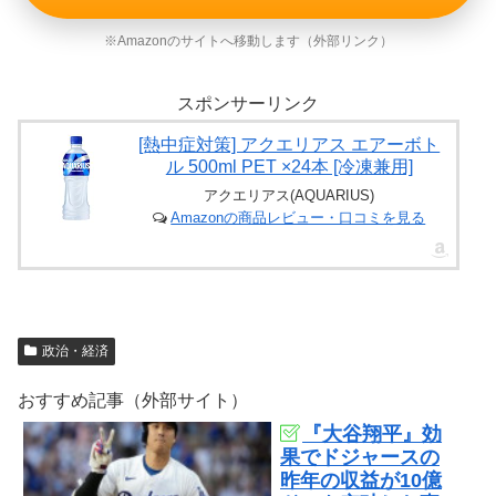
※Amazonのサイトへ移動します（外部リンク）
スポンサーリンク
[熱中症対策] アクエリアス エアーボト
ル 500ml PET ×24本 [冷凍兼用]
アクエリアス(AQUARIUS)
Amazonの商品レビュー・口コミを見る
政治・経済
おすすめ記事（外部サイト）
『大谷翔平』効
果でドジャースの
昨年の収益が10億