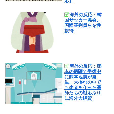
応】
海外の反応：韓
国サッカー協会、
国際審判員らを性
接待
海外の反応：熊
本の病院で手術中
に熊本地震が発
生、大揺れの中で
も患者を守った医
師たちの対応ぶり
に海外大絶賛