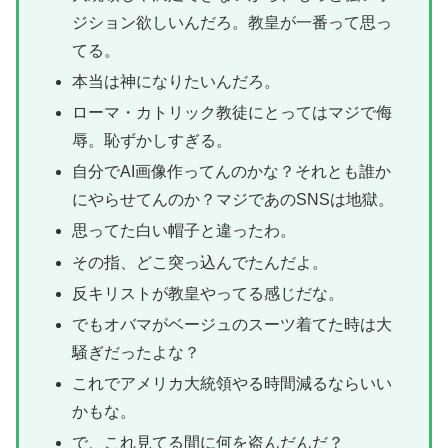
ジション欲しいんだろ。教皇が一番って思っ
てる。
本当は神になりたいんだろ。
ローマ・カトリック教徒にとってはマジで侮
辱。恥ずかしすぎる。
自分でAI画像作ってんのかな？それとも誰か
にやらせてんのか？マジであのSNSは地獄。
思ってた白い帽子と違ったわ。
その指、どこ突っ込んでたんだよ。
反キリストが教皇やってる感じだな。
でもオバマがベージュのスーツ着てた時は大
騒ぎだったよな？
これでアメリカ大統領やる時間減るならいい
かもな。
で、これ見てる間に何を盗んだんだ？