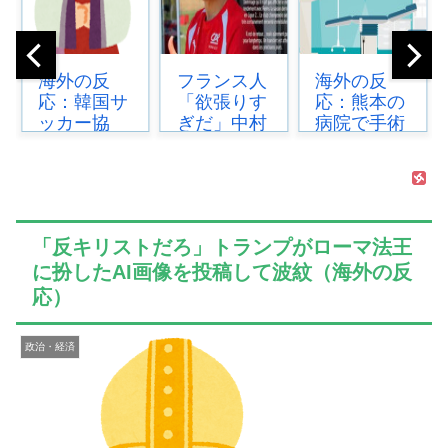
フランス人
海外の反
韓国人「ど
「欲張りす
応：熊本の
うやら五輪
ぎだ」中村
病院で手術
サッカー日
敬斗、ラン
中に熊本地
韓戦でも審
ス残留の可
震が発生、
判の接待が
能性を会長
大揺れの中
あった模
が示唆！移
でも患者を
様…」
籍金が交
守った医師
→「メダル
「反キリストだろ」トランプがローマ法王
渉...
た...
剥奪な...
に扮したAI画像を投稿して波紋（海外の反
応）
政治・経済