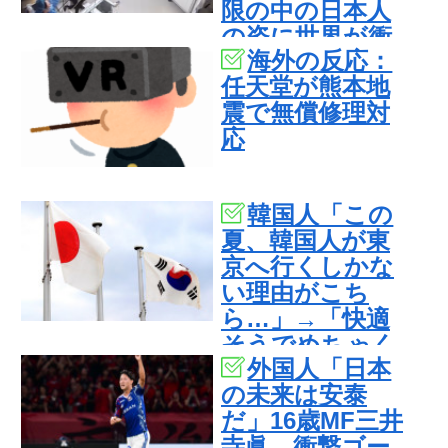
限の中の日本人
の姿に世界が衝
海外の反応：
撃
任天堂が熊本地
震で無償修理対
応
韓国人「この
夏、韓国人が東
京へ行くしかな
い理由がこち
ら…」→「快適
そうでめちゃく
外国人「日本
ちゃ羨ましい…
の未来は安泰
（ﾌﾞﾙﾌﾞﾙ」＝韓
だ」16歳MF三井
国の反応
寺眞、衝撃ゴー