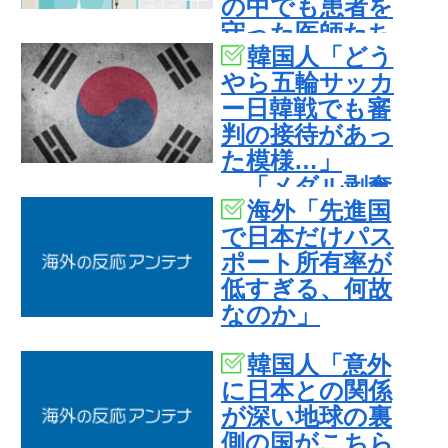
の中でも患者を
守った医師たち
韓国人「どう
の対応ぶりに海
やら五輪サッカ
外大絶賛
ー日韓戦でも審
判の接待があっ
た模様…」
→「メダル剥奪
海外「先進国
なのでは…？
で日本だけパス
（ﾌﾞﾙﾌﾞﾙ」＝韓
ポート所有率が
国の反応
低すぎる、何故
なのか」
韓国人「意外
に日本との関係
が深い地球の裏
側の国がこちら