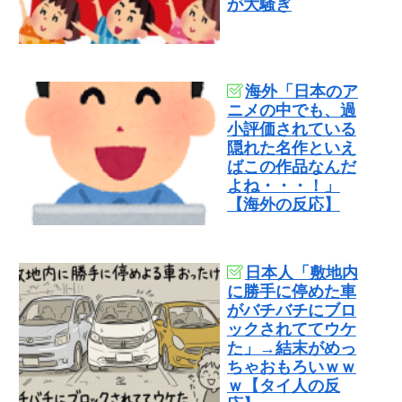
が大騒ぎ
海外「日本のア
ニメの中でも、過
小評価されている
隠れた名作といえ
ばこの作品なんだ
よね・・・！」
【海外の反応】
日本人「敷地内
に勝手に停めた車
がバチバチにブロ
ックされててウケ
た」→結末がめっ
ちゃおもろいｗｗ
ｗ【タイ人の反