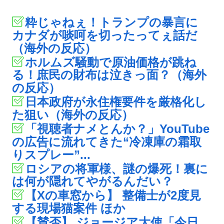
粋じゃねぇ！トランプの暴言に
カナダが啖呵を切ったってぇ話だ
（海外の反応）
ホルムズ騒動で原油価格が跳ね
る！庶民の財布は泣きっ面？（海外
の反応）
日本政府が永住権要件を厳格化し
た狙い（海外の反応）
「視聴者ナメとんか？」YouTube
の広告に流れてきた“冷凍庫の霜取
りスプレー”...
ロシアの将軍様、謎の爆死！裏に
は何が隠れてやがるんだい？
【Xの車窓から】 整備士が2度見
する現場猫案件 ほか
【賛否】 ジョージア大使「今日