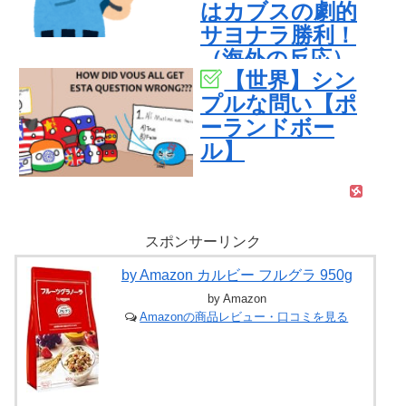
はカブスの劇的
サヨナラ勝利！
（海外の反応）
【世界】シン
プルな問い【ポ
ーランドボー
ル】
スポンサーリンク
by Amazon カルビー フルグラ 950g
by Amazon
Amazonの商品レビュー・口コミを見る