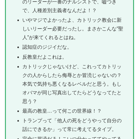
のリーダーが一番のナルシストで、嘘つき
で、人種差別主義者なんだよ！？
いやマジでよかったよ、カトリック教会に新
しいリーダー必要だったし。まさかこんな”聖
人”が来てくれるとはね。
認知症のジジイだな。
反教皇だよこれは。
カトリックじゃないけど、これってカトリッ
クの人からしたら侮辱とか冒涜じゃないの？
本気で気持ち悪くなるレベルだと思う。もし
オバマが同じ写真出してたらどうなってたと
思う？
最高の教皇…って何この世界線！？
トランプって「他人の死をどうやって自分の
話にできるか」って常に考えてるタイプ。
完全に冒涜だろ！こいつ分かっててやってる