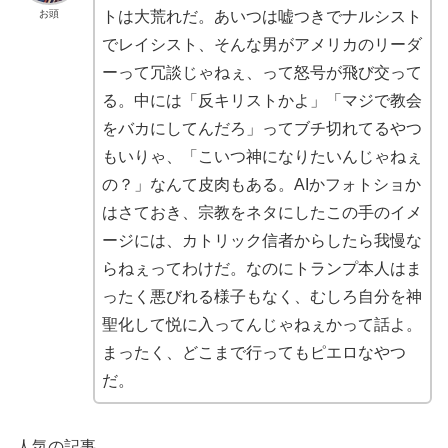
お頭
トは大荒れだ。あいつは嘘つきでナルシスト
でレイシスト、そんな男がアメリカのリーダ
ーって冗談じゃねぇ、って怒号が飛び交って
る。中には「反キリストかよ」「マジで教会
をバカにしてんだろ」ってブチ切れてるやつ
もいりゃ、「こいつ神になりたいんじゃねぇ
の？」なんて皮肉もある。AIかフォトショか
はさておき、宗教をネタにしたこの手のイメ
ージには、カトリック信者からしたら我慢な
らねぇってわけだ。なのにトランプ本人はま
ったく悪びれる様子もなく、むしろ自分を神
聖化して悦に入ってんじゃねぇかって話よ。
まったく、どこまで行ってもピエロなやつ
だ。
人気の記事