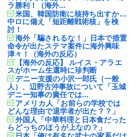
ラ勝利！（海外...
米国、韓国防衛に核持ち出すか…
中ロに備え「短距離戦術核」を検
討！
海外「騙されるな！」日本で措置
命令が出たステマ案件に海外興味
津々！（海外の反応）
【海外の反応】 ルイス・アラエ
スがホーム生還時に珍判断
デニー支援の小沢一郎氏（一般
人）、辺野古沖事故について「玉城
デニー知事の責任では...
アメリカ人「お前らの学校では
どんな理由で退学者が出た？？」
外国人「中華料理と日本食だった
らどっちのほうが上なの？」
日本「俺は有名な武士の家系だけ