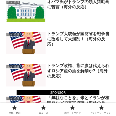
オバマ氏がトランプの類人猿動画
政治・経済
に苦言（海外の反応）
トランプ大統領が国防省を戦争省
政治・経済
に改名して大混乱！（海外の反
応）
トランプ政権、背に腹は代えられ
政治・経済
ずロシア産の油を解禁か?（海外
の反応）
SPONSOR
「無駄なことを」米とイランが核
政治・経済
開発などで高官協議（海外の反
応）
画像・動画
ニュース
雑学・トリビア
プライバシーポリシー