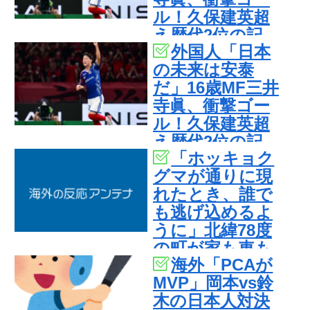
ル！久保建英超
え歴代2位の記
外国人「日本
録！3得点に絡む
の未来は安泰
活躍で海外絶
だ」16歳MF三井
賛！【海外の反
寺眞、衝撃ゴー
応】
ル！久保建英超
え歴代2位の記
「ホッキョク
録！3得点に絡む
グマが通りに現
活躍で海外絶
れたとき、誰で
賛！【海外の反
も逃げ込めるよ
応】
うに」北緯78度
の町が家も車も
海外「PCAが
鍵をかけない理
MVP」岡本vs鈴
由とは？
木の日本人対決