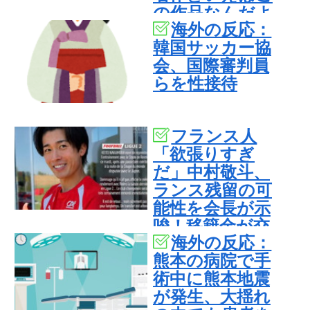
の作品なんだよ
海外の反応：
ね・・・！」
韓国サッカー協
【海外の反応】
会、国際審判員
らを性接待
フランス人
「欲張りすぎ
だ」中村敬斗、
ランス残留の可
能性を会長が示
唆！移籍金が交
海外の反応：
渉の壁に..現地サ
熊本の病院で手
ポの本音がこ
術中に熊本地震
れ！【海外の反
が発生、大揺れ
応】