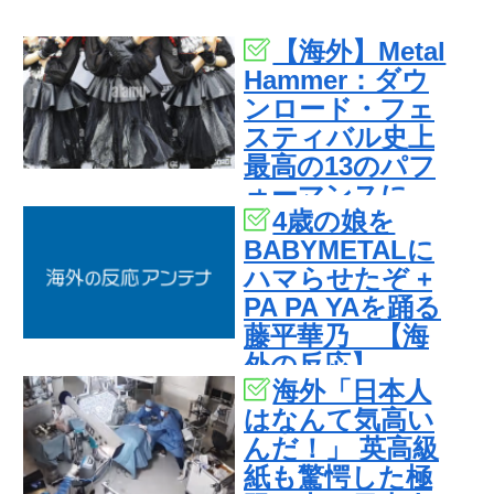
【海外】Metal
Hammer：ダウ
ンロード・フェ
スティバル史上
最高の13のパフ
ォーマンスに
4歳の娘を
BABYMETAL
BABYMETALに
ハマらせたぞ +
PA PA YAを踊る
藤平華乃 【海
外の反応】
海外「日本人
はなんて気高い
んだ！」 英高級
紙も驚愕した極