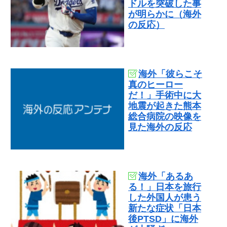
ドルを突破した事
が明らかに（海外
の反応）
海外「彼らこそ
真のヒーロー
だ！」手術中に大
地震が起きた熊本
総合病院の映像を
見た海外の反応
海外「あるあ
る！」日本を旅行
した外国人が患う
新たな症状「日本
後PTSD」に海外