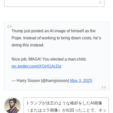
Trump just posted an AI image of himself as the
Pope. Instead of working to bring down costs, he’s
doing this instead.
Nice job, MAGA! You elected a man-child.
pic.twitter.com/iXQz41AcDq
— Harry Sisson (@harryjsisson)
May 3, 2025
トランプが法王のような格好をしたAI画像
（またはコラ画像）が出回ったことで、ネッ