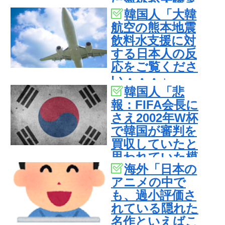
に海外が大騒ぎ
韓国人「大韓
航空の熊本地震
飲料水支援に対
する日本人の反
応をご覧くださ
い・・・」
韓国人「悲
→「」
報：FIFA会長に
さえ2002年W杯
で韓国が審判を
買収していたと
思われていた模
海外「日本の
様…（ﾌﾞﾙﾌﾞﾙ」
アニメの中で
＝韓国の反応
も、過小評価さ
れている隠れた
名作といえばこ