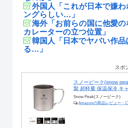
外国人「これが日本で嫌わ
ングらしい…」
海外「お前らの国に他愛の
カレーターの立つ位置」
韓国人「日本でヤバい作品
る…」
スポ
スノーピーク(snow pe
製 超軽量 保温保冷 キ
Snow Peak(スノーピーク)
Amazonの商品レビュー・