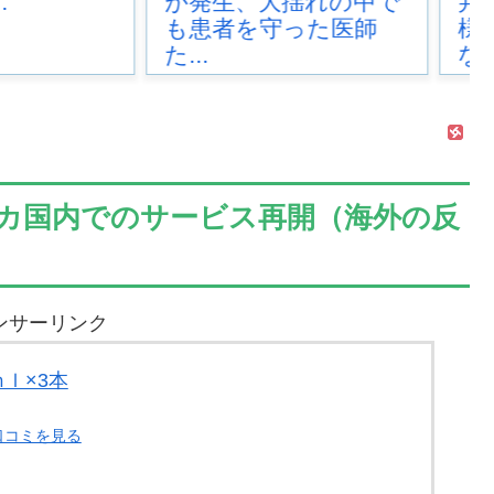
、大揺れの中で
判の接待があった模
を守った医師
様…」→「メダル剥奪
な...
カ国内でのサービス再開（海外の反
ンサーリンク
ｍｌ×3本
口コミを見る