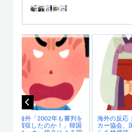
審判を
海外の反応：韓国サッ
海外の反
」韓国
カー協会、国際審判員
院で手術