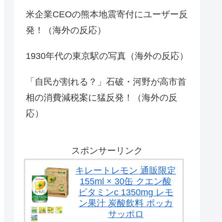
低すぎる、何故なの
側の国がこちらで
か」...
す‥」→「国境を
米企業CEOの熊本地震寄付にユーザー反
た驚...
発！（海外の反応）
1930年代の東京駅の写真（海外の反応）
「自民が割れる？」石破・河野が高市首
相の消費減税案に猛反発！（海外の反
応）
スポンサーリンク
キレートレモン 通販限定
155ml × 30缶 クエン酸
ビタミンc 1350mg レモ
ン果汁 炭酸飲料 ポッカ
サッポロ