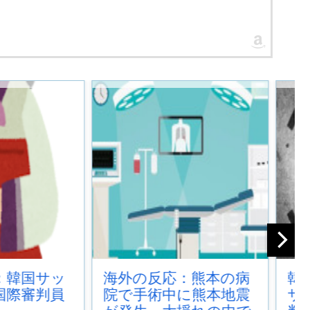
応：熊本の病
韓国人「どうやら五輪
中に熊本地震
サッカー日韓戦でも審