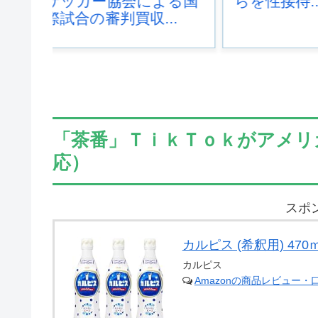
よる国
らを性接待...
が発生
.
も患者
た...
「茶番」ＴｉｋＴｏｋがアメリ
応）
スポ
カルピス (希釈用) 470
カルピス
Amazonの商品レビュー・