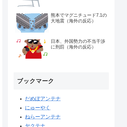
熊本でマグニチュード7.1の
大地震（海外の反応）
日本、外国勢力の不当干渉
に刑罰（海外の反応）
ブックマーク
だめぽアンテナ
にゅーやく
ねらーアンテナ
ヤクテナ