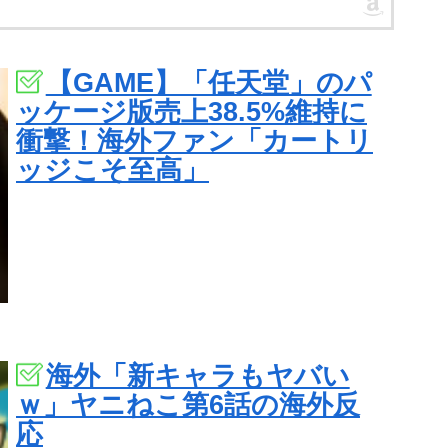
【GAME】「任天堂」のパ
ッケージ版売上38.5%維持に
衝撃！海外ファン「カートリ
ッジこそ至高」
海外「新キャラもヤバい
ｗ」ヤニねこ第6話の海外反
応