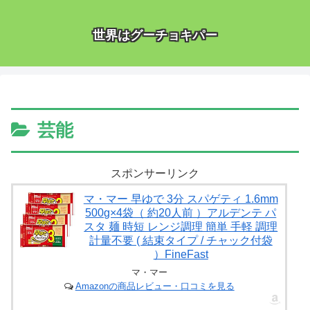
世界はグーチョキパー
芸能
スポンサーリンク
マ・マー 早ゆで 3分 スパゲティ 1.6mm
500g×4袋（ 約20人前 ）アルデンテ パ
スタ 麺 時短 レンジ調理 簡単 手軽 調理
計量不要 ( 結束タイプ / チャック付袋
）FineFast
マ・マー
Amazonの商品レビュー・口コミを見る