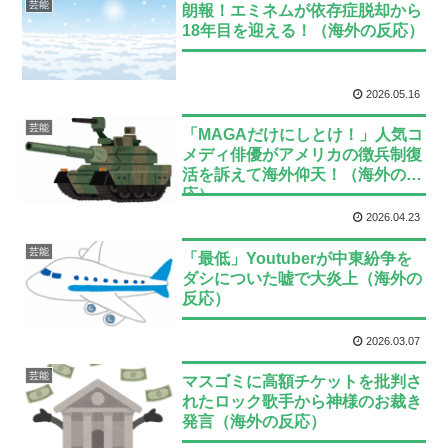
芸能
朗報！エミネムが依存症脱却から
18年目を迎える！（海外の反応）
2026.05.16
芸能
「MAGAだけにしとけ！」人気コ
メディ俳優がアメリカの徴兵制復
活を訴えて海外仰天！（海外の反
応）
2026.04.23
芸能
「最低」Youtuberが中東紛争を
ダシについた嘘で大炎上（海外の
反応）
2026.03.07
芸能
マスゴミに高額チケットを批判さ
れたロック歌手から神様のお裁き
発言（海外の反応）