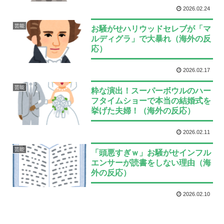
2026.02.24
芸能
お騒がせハリウッドセレブが「マ
ルディグラ」で大暴れ（海外の反
応）
2026.02.17
芸能
粋な演出！スーパーボウルのハー
フタイムショーで本当の結婚式を
挙げた夫婦！（海外の反応）
2026.02.11
芸能
「頭悪すぎｗ」お騒がせインフル
エンサーが読書をしない理由（海
外の反応）
2026.02.10