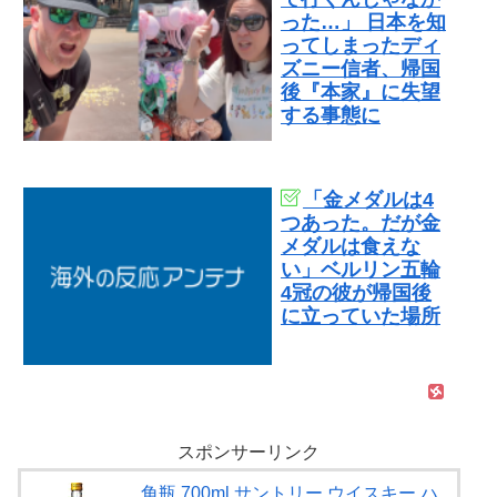
った…」 日本を知
ってしまったディ
ズニー信者、帰国
後『本家』に失望
する事態に
「金メダルは4
つあった。だが金
メダルは食えな
い」ベルリン五輪
4冠の彼が帰国後
に立っていた場所
スポンサーリンク
角瓶 700ml サントリー ウイスキー ハ