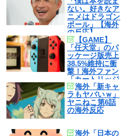
「僕は本を読ま
ない。好きなア
ニメはドラゴン
ボール」【海外
の反応】
【GAME】
「任天堂」のパ
ッケージ版売上
38.5%維持に衝
撃！海外ファン
「カートリッジ
海外「新キャ
こそ至高」
ラもヤバいｗ」
ヤニねこ第6話
の海外反応
海外「日本の