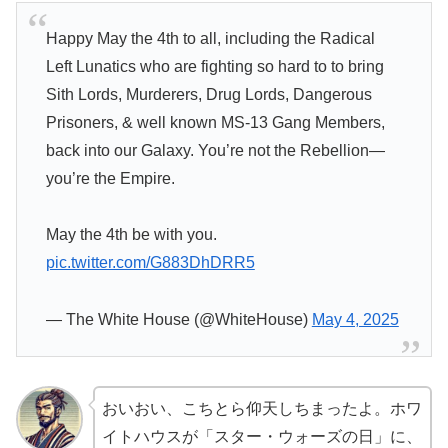
Happy May the 4th to all, including the Radical
Left Lunatics who are fighting so hard to to bring
Sith Lords, Murderers, Drug Lords, Dangerous
Prisoners, & well known MS-13 Gang Members,
back into our Galaxy. You’re not the Rebellion—
you’re the Empire.
May the 4th be with you.
pic.twitter.com/G883DhDRR5
— The White House (@WhiteHouse)
May 4, 2025
おいおい、こちとら仰天しちまったよ。ホワ
イトハウスが「スター・ウォーズの日」に、