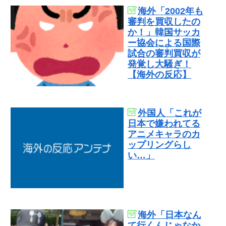
海外「2002年も
審判を買収したの
か！」韓国サッカ
ー協会による国際
試合の審判買収が
発覚し大騒ぎ！
【海外の反応】
外国人「これが
日本で嫌われてる
アニメキャラのカ
ップリングらし
い…」
海外「日本なん
て行くんじゃなか