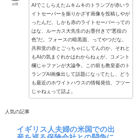
お頭
AIでこしらえたムキムキのトランプが赤いラ
イトセーバーを振りかざす画像を投稿しやが
ったんだ。しかも赤のライトセーバーっての
はな、ルーカス大先生のお墨付きで“悪役の
色”だ。フォースの暗黒面、ってやつだな。
共和党の赤とごっちゃにしてんのか、それと
もAIの気まぐれかはわからねぇが、コメント
欄じゃファンが大論争。この前も教皇姿のト
ランプAI画像出して話題になってたし、どう
も最近のホワイトハウスの情報発信、フツー
じゃねぇって話よ。
人気の記事
イギリス人夫婦の米国での出
産を巡る保険会社との闘争に