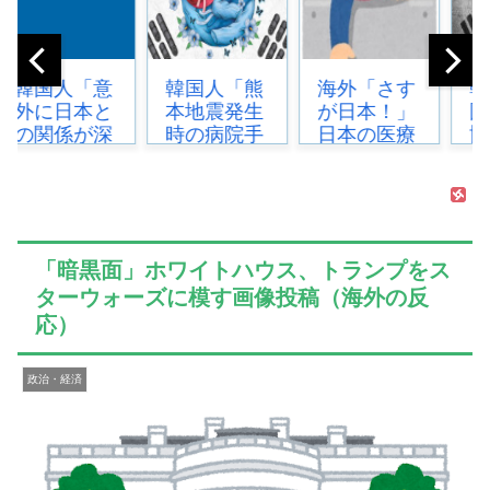
韓国人「熊
海外「さす
韓国人「韓
海外
本地震発生
が日本！」
国サッカー
年
時の病院手
日本の医療
協会が行っ
買
術中に突然
従事者の倫
た国際試合
か
の大揺れが
理観の高さ
の性的接待
サ
凄まじい状
に海外が超
の全容がこ
会
況だ」...
感動...
ちら…」
際
→「完全に
判買
「暗黒面」ホワイトハウス、トランプをス
買...
ターウォーズに模す画像投稿（海外の反
応）
政治・経済