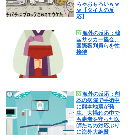
ちゃおもろいｗｗ
ｗ【タイ人の反
応】
海外の反応：韓
国サッカー協会、
国際審判員らを性
接待
海外の反応：熊
本の病院で手術中
に熊本地震が発
生、大揺れの中で
も患者を守った医
師たちの対応ぶり
に海外大絶賛