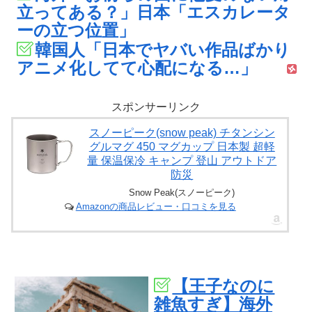
立ってある？」日本「エスカレータ
ーの立つ位置」
韓国人「日本でヤバい作品ばかり
アニメ化してて心配になる…」
スポンサーリンク
スノーピーク(snow peak) チタンシン
グルマグ 450 マグカップ 日本製 超軽
量 保温保冷 キャンプ 登山 アウトドア
防災
Snow Peak(スノーピーク)
Amazonの商品レビュー・口コミを見る
【王子なのに
雑魚すぎ】海外