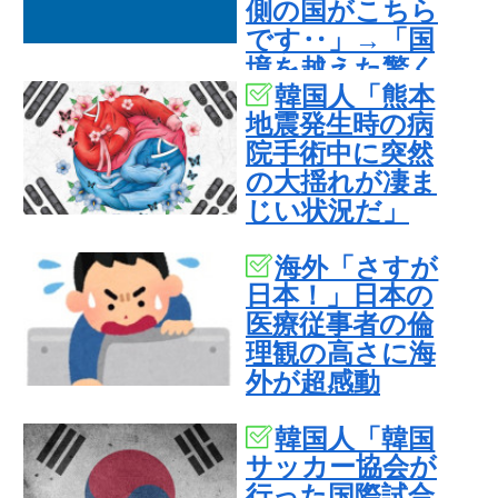
側の国がこちら
です‥」→「国
境を越えた驚く
韓国人「熊本
べき歴史のつな
地震発生時の病
がり‥」
院手術中に突然
の大揺れが凄ま
じい状況だ」
海外「さすが
日本！」日本の
医療従事者の倫
理観の高さに海
外が超感動
韓国人「韓国
サッカー協会が
行った国際試合