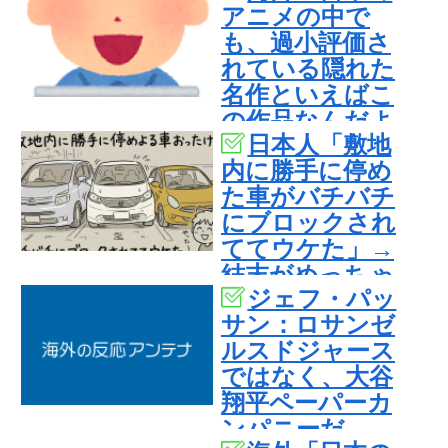
アニメの中で
も、過小評価さ
れている隠れた
名作といえばこ
の作品なんだよ
日本人「敷地
ね・・・！」
内に勝手に停め
【海外の反応】
た車がバチバチ
にブロックされ
ててウケた」→
結末がめっちゃ
ジェフ・パッ
おもろいｗｗｗ
サン：ロサンゼ
【タイ人の反
ルスドジャース
応】
ではなく、大谷
翔平ペーパーカ
ンパニーだ