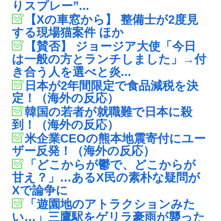
りスプレー”...
【Xの車窓から】 整備士が2度見
する現場猫案件 ほか
【賛否】 ジョージア大使「今日
は一般の方とランチしました」→付
き合う人を選べと炎...
日本が2年間限定で食品減税を決
定！（海外の反応）
韓国の若者が就職難で日本に殺
到！（海外の反応）
米企業CEOの熊本地震寄付にユー
ザー反発！（海外の反応）
「どこからが鬱で、どこからが
甘え？」…あるX民の素朴な疑問が
Xで論争に
「遊園地のアトラクションみた
い…」三鷹駅をゲリラ豪雨が襲った