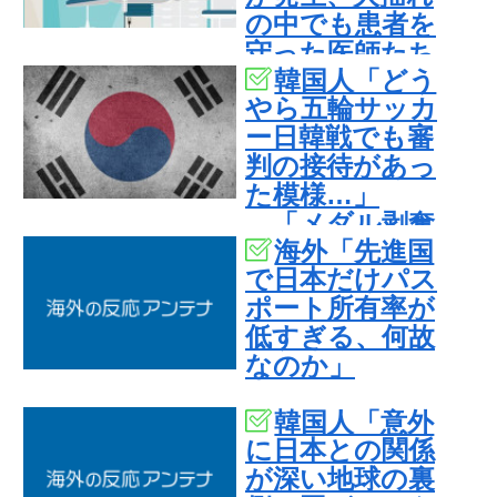
の中でも患者を
守った医師たち
韓国人「どう
の対応ぶりに海
やら五輪サッカ
外大絶賛
ー日韓戦でも審
判の接待があっ
た模様…」
→「メダル剥奪
海外「先進国
なのでは…？
で日本だけパス
（ﾌﾞﾙﾌﾞﾙ」＝韓
ポート所有率が
国の反応
低すぎる、何故
なのか」
韓国人「意外
に日本との関係
が深い地球の裏