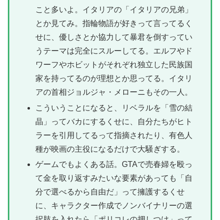
こと多いよ。イタリアの「イタリアの兄弟」
とか見てみ。指輪物語が好きって言ってるく
せに、優しさとか協力して暴君を倒すってい
うテーマは完全にスルーしてる。エルフやド
ワーフやホビットがそれぞれ独立した民族国
家を持ってるのが理想とか思ってる。イタリ
アの首相ジョルジャ・メローニもその一人。
こういうことになると、リベラルを「雪の結
晶」ってバカにするくせに、自分たちがヒト
ラーを引用してるって指摘されたり、有色人
種が映画の主役になるだけで大騒ぎする。
ゲームでもよくある話。GTAで売春婦を殴っ
て金を取り返すみたいな要素があっても「自
分で選べるから自由だ」って擁護するくせ
に、キャラクター作成でノンバイナリーの選
択肢を入れたら「ポリコレの押しつけ」って