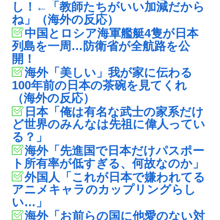
し！←「教師たちがいい加減だから
ね」（海外の反応）
中国とロシア海軍艦艇4隻が日本
列島を一周…防衛省が全航路を公
開！
海外「美しい」我が家に伝わる
100年前の日本の茶碗を見てくれ
（海外の反応）
日本「俺は有名な武士の家系だけ
ど世界のみんなは先祖に偉人ってい
る？」
海外「先進国で日本だけパスポー
ト所有率が低すぎる、何故なのか」
外国人「これが日本で嫌われてる
アニメキャラのカップリングらし
い…」
海外「お前らの国に他愛のない対