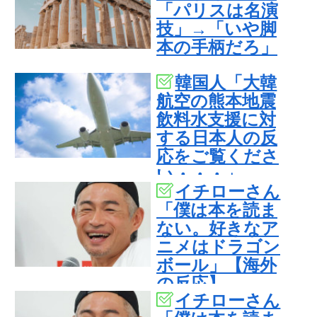
「パリスは名演
技」→「いや脚
本の手柄だろ」
韓国人「大韓
航空の熊本地震
飲料水支援に対
する日本人の反
応をご覧くださ
い・・・」
イチローさん
→「」
「僕は本を読ま
ない。好きなア
ニメはドラゴン
ボール」【海外
の反応】
イチローさん