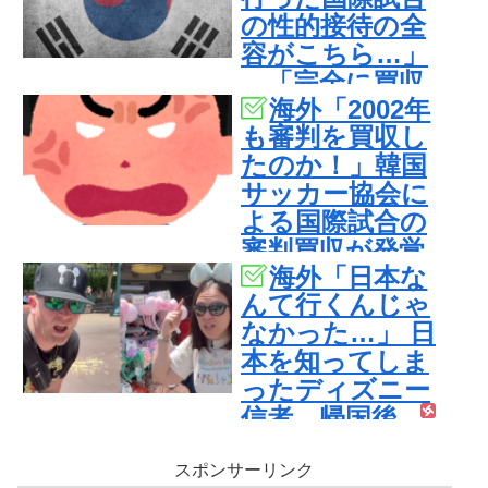
の性的接待の全
容がこちら…」
→「完全に買収
海外「2002年
してる…（ﾌﾞﾙﾌﾞ
も審判を買収し
ﾙ」＝韓国の反応
たのか！」韓国
サッカー協会に
よる国際試合の
審判買収が発覚
海外「日本な
し大騒ぎ！【海
んて行くんじゃ
外の反応】
なかった…」 日
本を知ってしま
ったディズニー
信者、帰国後
『本家』に失望
する事態に
スポンサーリンク