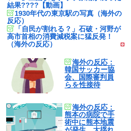
結果????【動画】
1930年代の東京駅の写真（海外の
反応）
「自民が割れる？」石破・河野が
高市首相の消費減税案に猛反発！
（海外の反応）
海外の反応：
韓国サッカー協
会、国際審判員
らを性接待
海外の反応：
熊本の病院で手
術中に熊本地震
が発生、大揺れ