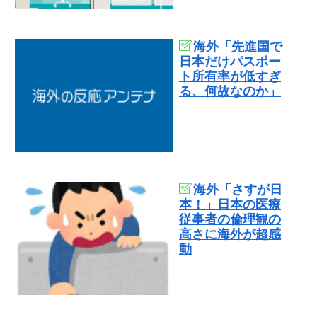
海外「先進国で
日本だけパスポー
ト所有率が低すぎ
る、何故なのか」
海外「さすが日
本！」日本の医療
従事者の倫理観の
高さに海外が超感
動