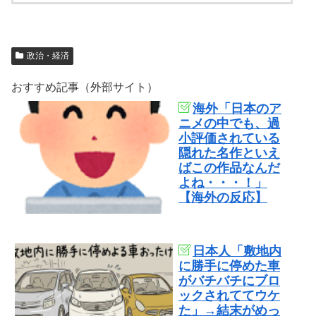
政治・経済
おすすめ記事（外部サイト）
海外「日本のア
ニメの中でも、過
小評価されている
隠れた名作といえ
ばこの作品なんだ
よね・・・！」
【海外の反応】
日本人「敷地内
に勝手に停めた車
がバチバチにブロ
ックされててウケ
た」→結末がめっ